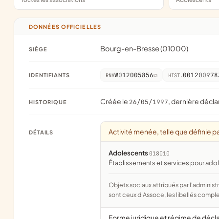
DONNÉES OFFICIELLES
Bourg-en-Bresse (01000)
SIÈGE
W012005856
001200978
IDENTIFIANTS
RNA
HIST.
Créée le
, dernière décla
26/05/1997
HISTORIQUE
Activité menée, telle que définie pa
DÉTAILS
Adolescents
018010
établissements et services pour adol
Objets sociaux attribués par l'administration d'après l'objet déclaré ; activité NAF attribuée par l'INSEE. Les noms courts
sont ceux d'Assoce, les libellés comple
Forme juridique et régime de décl