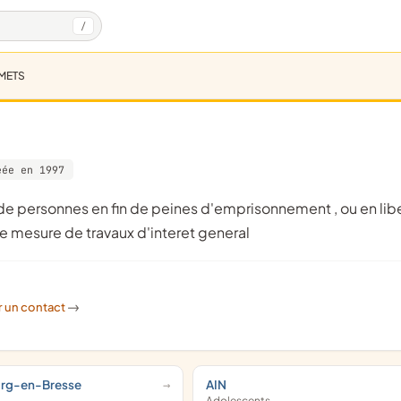
/
METS
éée en 1997
ne mesure de travaux d'interet general
r un contact
->
urg-en-Bresse
AIN
Adolescents