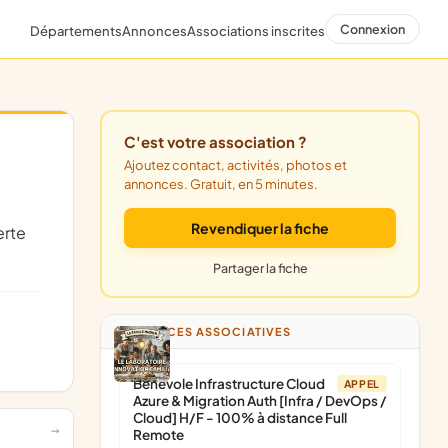
Connexion
Départements
Annonces
Associations inscrites
C'est votre association ?
Ajoutez contact, activités, photos et
annonces. Gratuit, en 5 minutes.
Revendiquer la fiche
Partager la fiche
ANNONCES ASSOCIATIVES
Bénévole Infrastructure Cloud
APPEL
Azure & Migration Auth [Infra / DevOps /
Cloud] H/F - 100% à distance Full
Remote