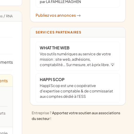
par LA FAMILLE MAGHEN
Publiez vos annonces
->
es
/
RNA
SERVICES PARTENAIRES
WHAT THE WEB
Vos outils numériques au service de votre
mission : site web, adhésions,
ements
comptabilité… Sur mesure, et à prix libre. 💡
HAPPI SCOP
ents
Happï Scop est une coopérative
d’expertise comptable & de commissariat
aux comptes dédié à l'ESS
Entreprise ?
Apportez votre soutien aux associations
du secteur
!
mple