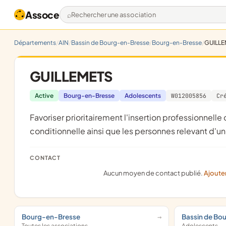
Assoce
Rechercher une association
Départements
AIN
Bassin de Bourg-en-Bresse
Bourg-en-Bresse
GUILLE
GUILLEMETS
Active
Bourg-en-Bresse
Adolescents
W012005856
Cr
favoriser prioritairement l'insertion professionnelle de personnes en fin de peines d'emprisonnement , ou en liberte
conditionnelle ainsi que les personnes relevant d'u
CONTACT
Aucun moyen de contact publié.
Ajoute
Bourg-en-Bresse
Bassin de Bo
Toutes les associations
Adolescents