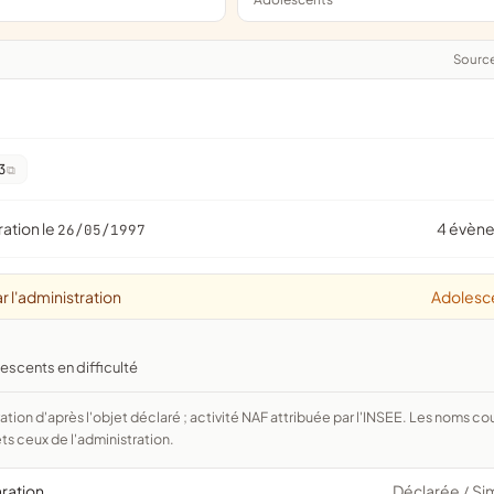
Sourc
3
ration le
4 évèn
26/05/1997
r l'administration
Adolesc
escents en difficulté
ts ceux de l'administration.
aration
Déclarée
Si
/