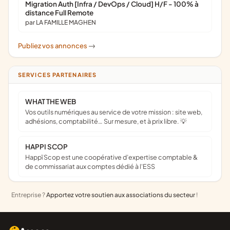
Migration Auth [Infra / DevOps / Cloud] H/F - 100% à
distance Full Remote
par LA FAMILLE MAGHEN
Publiez vos annonces
->
SERVICES PARTENAIRES
WHAT THE WEB
Vos outils numériques au service de votre mission : site web,
adhésions, comptabilité… Sur mesure, et à prix libre. 💡
HAPPI SCOP
Happï Scop est une coopérative d’expertise comptable &
de commissariat aux comptes dédié à l'ESS
Entreprise ?
Apportez votre soutien aux associations du secteur
!