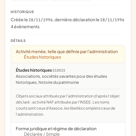
HISTORIQUE
Créée le
, dernière déclaration le
28/11/1996
28/11/1996
4 évènements
DÉTAILS
Activité menée, telle que définie par l'administration
Études historiques
Études historiques
010015
associations, sociétés savantes pour des études
historiques, histoire du patrimoine
Objets sociaux attribués par l'administration d'après l'objet
déclaré ; activité NAF attribuée par l'INSEE. Les noms
courts sont ceux d'Assoce, les libellés complets ceux de
l'administration.
Forme juridique et régime de déclaration
Déclarée
Simple
/