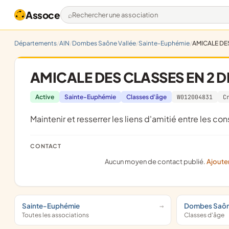
Assoce
Rechercher une association
Départements
AIN
Dombes Saône Vallée
Sainte-Euphémie
AMICALE DE
AMICALE DES CLASSES EN 2 D
Active
Sainte-Euphémie
Classes d'âge
W012004831
C
maintenir et resserrer les liens d'amitié entre les con
CONTACT
Aucun moyen de contact publié.
Ajoute
Sainte-Euphémie
Dombes Saôn
Toutes les associations
Classes d'âge