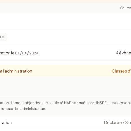
Sourc
1
ration le
4 évèn
01/04/2024
r l'administration
Classes d
ts ceux de l'administration.
aration
Déclarée
Si
/