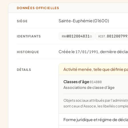
DONNÉES OFFICIELLES
Sainte-Euphémie (01600)
SIÈGE
W012004831
001200799
IDENTIFIANTS
RNA
HIST.
Créée le
, dernière décla
17/01/1991
HISTORIQUE
Activité menée, telle que définie pa
DÉTAILS
Classes d'âge
014080
associations de classe d'âge
Objets sociaux attribués par l'administration d'après l'objet déclaré ; activité NAF attribuée par l'INSEE. Les noms courts
sont ceux d'Assoce, les libellés comple
Forme juridique et régime de décl