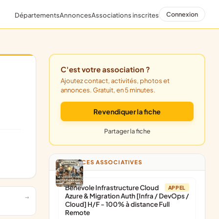
Connexion
Départements
Annonces
Associations inscrites
C'est votre association ?
Ajoutez contact, activités, photos et
annonces. Gratuit, en 5 minutes.
Revendiquer la fiche
Partager la fiche
ANNONCES ASSOCIATIVES
Bénévole Infrastructure Cloud
APPEL
Azure & Migration Auth [Infra / DevOps /
Cloud] H/F - 100% à distance Full
Remote