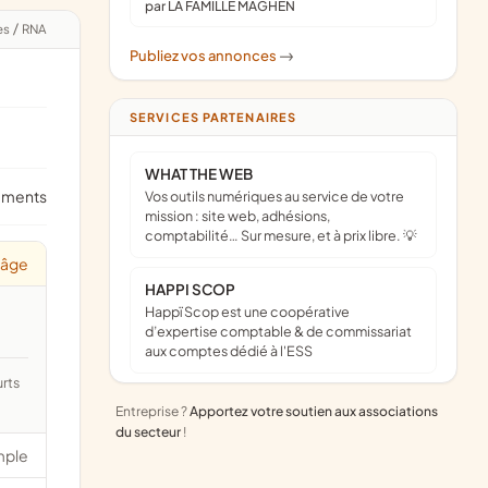
par LA FAMILLE MAGHEN
es
/
RNA
Publiez vos annonces
->
SERVICES PARTENAIRES
WHAT THE WEB
ements
Vos outils numériques au service de votre
mission : site web, adhésions,
comptabilité… Sur mesure, et à prix libre. 💡
'âge
HAPPI SCOP
Happï Scop est une coopérative
d’expertise comptable & de commissariat
aux comptes dédié à l'ESS
Entreprise ?
Apportez votre soutien aux associations
du secteur
!
mple