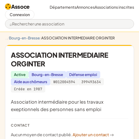
Assoce
Départements
Annonces
Associations inscrites
Connexion
Rechercher une association
Bourg-en-Bresse
ASSOCIATION INTERMEDIAIRE ORGINTER
ASSOCIATION INTERMEDIAIRE
ORGINTER
Active
Bourg-en-Bresse
Défense emploi
Aide aux chômeurs
W012004594
399493634
Créée en 1987
association intermédiaire pour les travaux
exeptionnels des personnes sans emploi
CONTACT
Aucun moyen de contact publié.
Ajouter un contact
->