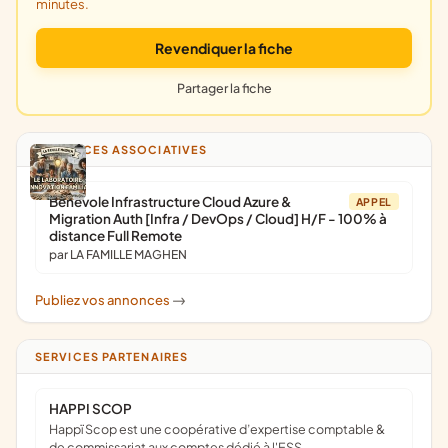
minutes.
Revendiquer la fiche
Partager la fiche
ANNONCES ASSOCIATIVES
Bénévole Infrastructure Cloud Azure &
APPEL
Migration Auth [Infra / DevOps / Cloud] H/F - 100% à
distance Full Remote
par LA FAMILLE MAGHEN
Publiez vos annonces
->
SERVICES PARTENAIRES
HAPPI SCOP
Happï Scop est une coopérative d’expertise comptable &
de commissariat aux comptes dédié à l'ESS