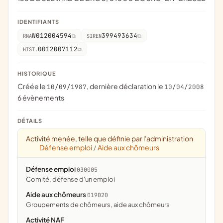
IDENTIFIANTS
W012004594
399493634
RNA
SIREN
0012007112
HIST.
HISTORIQUE
Créée le
, dernière déclaration le
10/09/1987
10/04/2008
6 évènements
DÉTAILS
Activité menée, telle que définie par l'administration
Défense emploi
Aide aux chômeurs
/
Défense emploi
030005
Comité, défense d'un emploi
Aide aux chômeurs
019020
groupements de chômeurs, aide aux chômeurs
Activité NAF