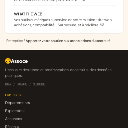
WHAT THE WEB
Vos outils numériques au service de votre mission : site web,
adhésions, comptabilité… Sur mesure, et à prix libre. 💡
Entreprise ?
Apportez votre soutien aux associations du secteur
!
Assoce
L'annuaire des associations françaises, construit sur les données
publiques.
RNA
/
JOAFE
/
SIRENE
EXPLORER
Départements
Explorateur
Annonces
Réseaux