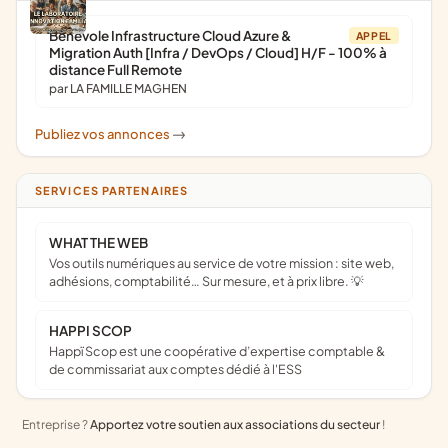
Bénévole Infrastructure Cloud Azure &
APPEL
Migration Auth [Infra / DevOps / Cloud] H/F - 100% à
distance Full Remote
par LA FAMILLE MAGHEN
Publiez vos annonces
->
SERVICES PARTENAIRES
WHAT THE WEB
Vos outils numériques au service de votre mission : site web,
adhésions, comptabilité… Sur mesure, et à prix libre. 💡
HAPPI SCOP
Happï Scop est une coopérative d’expertise comptable &
de commissariat aux comptes dédié à l'ESS
Entreprise ?
Apportez votre soutien aux associations du secteur
!