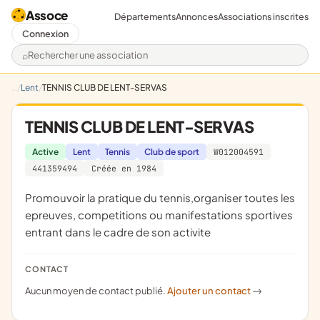
Assoce
Départements
Annonces
Associations inscrites
Connexion
Rechercher une association
Lent
TENNIS CLUB DE LENT-SERVAS
TENNIS CLUB DE LENT-SERVAS
Active
Lent
Tennis
Club de sport
W012004591
441359494
Créée en 1984
promouvoir la pratique du tennis,organiser toutes les
epreuves, competitions ou manifestations sportives
entrant dans le cadre de son activite
CONTACT
Aucun moyen de contact publié.
Ajouter un contact
->