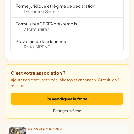
Forme juridique et régime de déclaration
Déclarée
Simple
/
Formulaires CERFA pré-remplis
2 formulaires
Provenance des données
RNA
SIRENE
/
C'est votre association ?
Ajoutez contact, activités, photos et annonces. Gratuit, en 5
minutes.
Revendiquer la fiche
Partager la fiche
ANNONCES ASSOCIATIVES