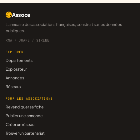
Assoce
L'annuaire des associations françaises, construit sur les données
publiques.
RNA
/
JOAFE
/
SIRENE
EXPLORER
Départements
Explorateur
Annonces
Réseaux
POUR LES ASSOCIATIONS
Revendiquer sa fiche
Publier une annonce
Créer un réseau
Trouver un partenariat