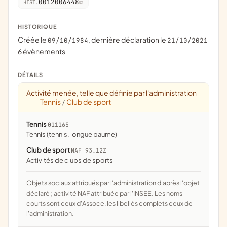
0012006448
HIST.
HISTORIQUE
Créée le
, dernière déclaration le
09/10/1984
21/10/2021
6 évènements
DÉTAILS
Activité menée, telle que définie par l'administration
Tennis
Club de sport
/
Tennis
011165
Tennis (tennis, longue paume)
Club de sport
NAF 93.12Z
Activités de clubs de sports
Objets sociaux attribués par l'administration d'après l'objet
déclaré ; activité NAF attribuée par l'INSEE. Les noms
courts sont ceux d'Assoce, les libellés complets ceux de
l'administration.