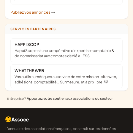
Publiez vos annonces
->
SERVICES PARTENAIRES
HAPPI SCOP
Happï Scop est une coopérative d’expertise comptable &
de commissariat aux comptes dédié à l'ESS
WHAT THE WEB
Vos outils numériques au service de votre mission : site web,
adhésions, comptabilité… Sur mesure, et à prix libre. 💡
Entreprise ?
Apportez votre soutien aux associations du secteur
!
Assoce
L'annuaire des associations françaises, construit sur les données