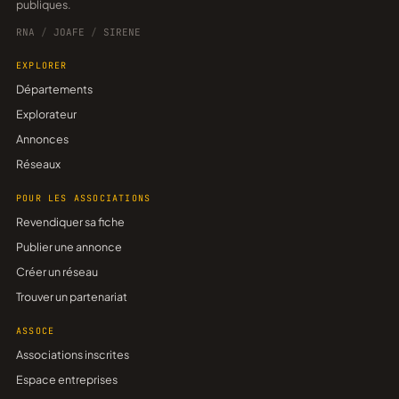
publiques.
RNA
/
JOAFE
/
SIRENE
EXPLORER
Départements
Explorateur
Annonces
Réseaux
POUR LES ASSOCIATIONS
Revendiquer sa fiche
Publier une annonce
Créer un réseau
Trouver un partenariat
ASSOCE
Associations inscrites
Espace entreprises