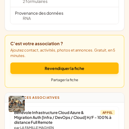
2 formulaires
Provenance des données
RNA
C'est votre association ?
Ajoutez contact, activités, photos et annonces. Gratuit, en 5
minutes.
Revendiquer la fiche
Partager la fiche
ANNONCES ASSOCIATIVES
Bénévole Infrastructure Cloud Azure &
APPEL
Migration Auth [Infra / DevOps / Cloud] H/F - 100% à
distance Full Remote
par LA FAMILLE MAGHEN