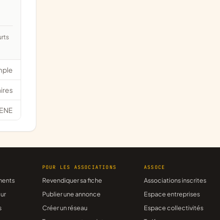
mple
ires
ENE
R
POUR LES ASSOCIATIONS
ASSOCE
ments
Revendiquer sa fiche
Associations inscrites
ur
Publier une annonce
Espace entreprises
s
Créer un réseau
Espace collectivités