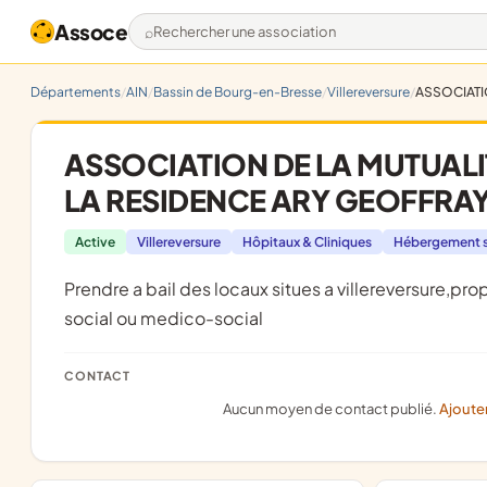
Assoce
Rechercher une association
Départements
AIN
Bassin de Bourg-en-Bresse
Villereversure
ASSOCIATI
ASSOCIATION DE LA MUTUALI
LA RESIDENCE ARY GEOFFRAY 
Active
Villereversure
Hôpitaux & Cliniques
Hébergement s
prendre a bail des locaux situes a villereversure,propriete de la c.m.s.a. de l'ain;y gerer un etablissement a caractere
social ou medico-social
CONTACT
Aucun moyen de contact publié.
Ajoute