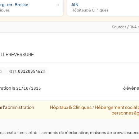
urg-en-Bresse
AIN
niques
Hôpitaux & Cliniques
Sources
/
RNA
VILLEREVERSURE
0012005462
HIST.
ration le
6 évèn
21/10/2025
r l'administration
Hôpitaux & Cliniques
Hébergement social 
/
personnes â
aux, sanatoriums, établissements de rééducation, maisons de convalescen