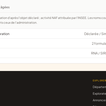
 âgées
ts ceux de l'administration.
aration
Déclarée
Si
/
2 formula
RNA
SIR
/
EXPLORE
Départe
Explorate
Annonce