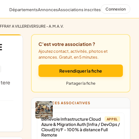
Connexion
Départements
Annonces
Associations inscrites
FRAY A VILLEREVERSURE - A.M.A.V.
C'est votre association ?
E
Ajoutez contact, activités, photos et
annonces. Gratuit, en 5 minutes.
Revendiquer la fiche
Partager la fiche
ANNONCES ASSOCIATIVES
Bénévole Infrastructure Cloud
APPEL
Azure & Migration Auth [Infra / DevOps /
Cloud] H/F - 100% à distance Full
Remote