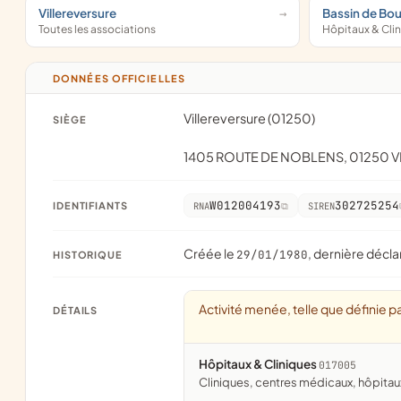
Villereversure
Bassin de Bo
Toutes les associations
Hôpitaux & Cli
DONNÉES OFFICIELLES
Villereversure (01250)
SIÈGE
1405 ROUTE DE NOBLENS, 01250 
W012004193
302725254
IDENTIFIANTS
RNA
SIREN
Créée le
, dernière décla
29/01/1980
HISTORIQUE
Activité menée, telle que définie pa
DÉTAILS
Hôpitaux & Cliniques
017005
cliniques, centres médicaux, hôpit