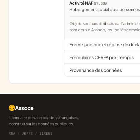
Activité NAF
87.30A
Hébergement social pour personnes
Objets sociaux attribués par l'administration d'après l'objet déclaré ; activité NAF attribuée par l'INSEE. Les noms courts
sont ceux d'Assoce, les libellés comple
Forme juridique et régime de décl
Formulaires CERFA pré-remplis
Provenance des données
Assoce
L'annuaire des associations françaises,
construit sur les données publiques.
RNA
/
JOAFE
/
SIRENE