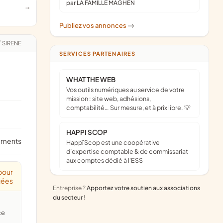
par LA FAMILLE MAGHEN
Publiez vos annonces
->
/
SIRENE
SERVICES PARTENAIRES
WHAT THE WEB
Vos outils numériques au service de votre
mission : site web, adhésions,
comptabilité… Sur mesure, et à prix libre. 💡
HAPPI SCOP
ements
Happï Scop est une coopérative
d’expertise comptable & de commissariat
aux comptes dédié à l'ESS
pour
gées
Entreprise ?
Apportez votre soutien aux associations
du secteur
!
ce