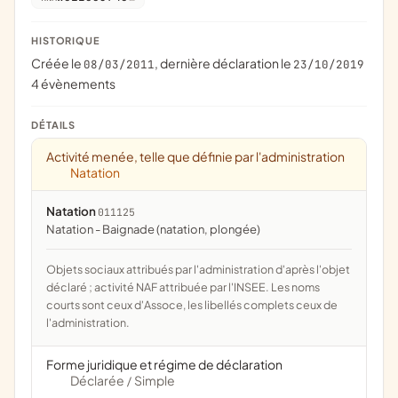
HISTORIQUE
Créée le
, dernière déclaration le
08/03/2011
23/10/2019
4 évènements
DÉTAILS
Activité menée, telle que définie par l'administration
Natation
Natation
011125
Natation - Baignade (natation, plongée)
Objets sociaux attribués par l'administration d'après l'objet
déclaré ; activité NAF attribuée par l'INSEE. Les noms
courts sont ceux d'Assoce, les libellés complets ceux de
l'administration.
Forme juridique et régime de déclaration
Déclarée
Simple
/