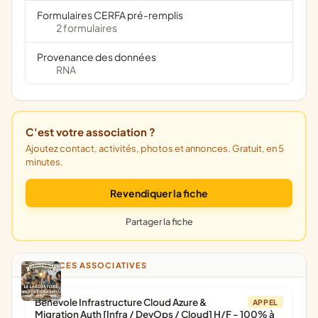
Formulaires CERFA pré-remplis
2 formulaires
Provenance des données
RNA
C'est votre association ?
Ajoutez contact, activités, photos et annonces. Gratuit, en 5
minutes.
Revendiquer la fiche
Partager la fiche
ANNONCES ASSOCIATIVES
Bénévole Infrastructure Cloud Azure &
APPEL
Migration Auth [Infra / DevOps / Cloud] H/F - 100% à