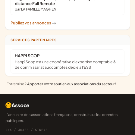
distance Full Remote
par LA FAMILLE MAGHEN
Publiez vos annonces
->
SERVICES PARTENAIRES
HAPPI SCOP
Happï Scop est une coopérative d’expertise comptable &
de commissariat aux comptes dédié à l'ESS
Entreprise ?
Apportez votre soutien aux associations du secteur
!
Assoce
L'annuaire des associations françaises, construit sur les données
publiques.
RNA
/
JOAFE
/
SIRENE