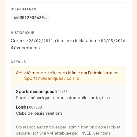
IDENTIFIANTS
W012003689
RNA
HISTORIQUE
Créée le
, dernière déclaration le
28/02/2011
09/05/2016
4 évènements
DÉTAILS
Activité menée, telle que définie par l'administration
Sports mécaniques
Loisirs
/
Sports mécaniques
011160
Sports mécaniques (sport automobile, moto, trial)
Loisirs
007000
clubs de loisirs, relations
Objets sociaux attribués par l'administration d'après l'objet
déclaré ; activité NAF attribuée par l'INSEE. Les noms