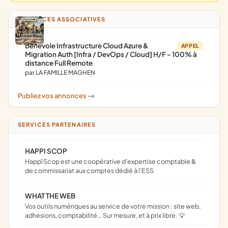
ANNONCES ASSOCIATIVES
Bénévole Infrastructure Cloud Azure &
APPEL
Migration Auth [Infra / DevOps / Cloud] H/F - 100% à
distance Full Remote
par LA FAMILLE MAGHEN
Publiez vos annonces
->
SERVICES PARTENAIRES
HAPPI SCOP
Happï Scop est une coopérative d’expertise comptable &
de commissariat aux comptes dédié à l'ESS
WHAT THE WEB
Vos outils numériques au service de votre mission : site web,
adhésions, comptabilité… Sur mesure, et à prix libre. 💡