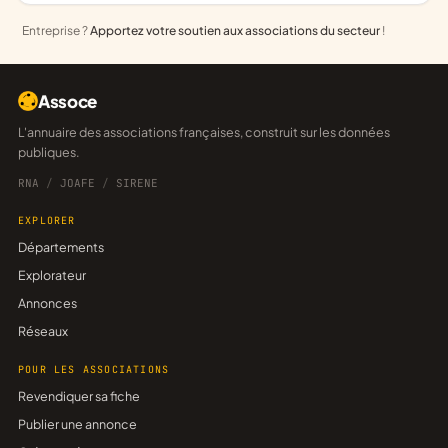
Entreprise ?
Apportez votre soutien aux associations du secteur
!
Assoce
L'annuaire des associations françaises, construit sur les données
publiques.
RNA
/
JOAFE
/
SIRENE
EXPLORER
Départements
Explorateur
Annonces
Réseaux
POUR LES ASSOCIATIONS
Revendiquer sa fiche
Publier une annonce