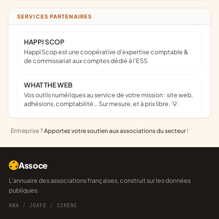
SERVICES PARTENAIRES
HAPPI SCOP
Happï Scop est une coopérative d’expertise comptable &
de commissariat aux comptes dédié à l'ESS
WHAT THE WEB
Vos outils numériques au service de votre mission : site web,
adhésions, comptabilité… Sur mesure, et à prix libre. 💡
Entreprise ?
Apportez votre soutien aux associations du secteur
!
Assoce
L'annuaire des associations françaises, construit sur les données
publiques.
RNA
/
JOAFE
/
SIRENE