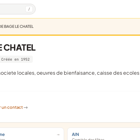
/
DE BAGE LE CHATEL
E CHATEL
Créée en 1952
r un contact
->
ône
AIN
tes
Comités des fêtes