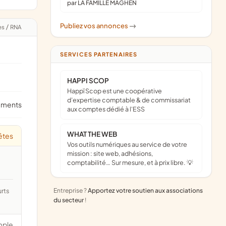
par LA FAMILLE MAGHEN
Publiez vos annonces
->
es
/
RNA
SERVICES PARTENAIRES
HAPPI SCOP
Happï Scop est une coopérative
d’expertise comptable & de commissariat
ements
aux comptes dédié à l'ESS
WHAT THE WEB
êtes
Vos outils numériques au service de votre
mission : site web, adhésions,
comptabilité… Sur mesure, et à prix libre. 💡
Entreprise ?
Apportez votre soutien aux associations
du secteur
!
mple