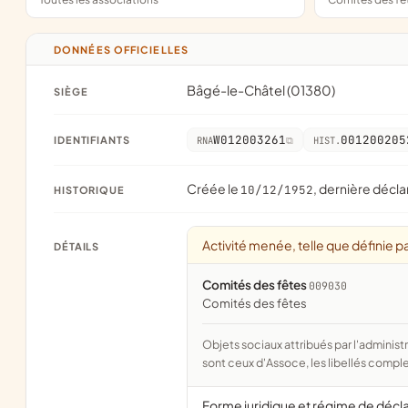
DONNÉES OFFICIELLES
Bâgé-le-Châtel (01380)
SIÈGE
W012003261
001200205
IDENTIFIANTS
RNA
HIST.
Créée le
, dernière décla
10/12/1952
HISTORIQUE
Activité menée, telle que définie pa
DÉTAILS
Comités des fêtes
009030
comités des fêtes
Objets sociaux attribués par l'administration d'après l'objet déclaré ; activité NAF attribuée par l'INSEE. Les noms courts
sont ceux d'Assoce, les libellés comple
Forme juridique et régime de décl