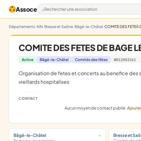
Assoce
Rechercher une association
Départements
AIN
Bresse et Saône
Bâgé-le-Châtel
COMITE DES FETES 
COMITE DES FETES DE BAGE L
Active
Bâgé-le-Châtel
Comités des fêtes
W012003261
organisation de fetes et concerts au benefice des societe locales, oeuvres de bienfaisance, caisse des ecoles et
vieillards hospitalises
CONTACT
Aucun moyen de contact publié.
Ajoute
Bâgé-le-Châtel
Bresse et Sa
Toutes les associations
Comités des fê