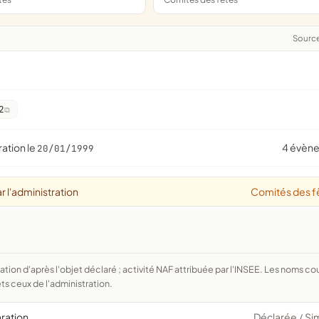
Sourc
2
ration le
4 évèn
20/01/1999
r l'administration
Comités des f
ts ceux de l'administration.
aration
Déclarée
Si
/