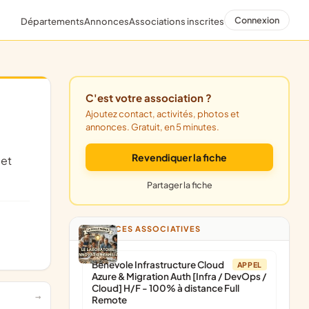
Connexion
Départements
Annonces
Associations inscrites
C'est votre association ?
Ajoutez contact, activités, photos et
annonces. Gratuit, en 5 minutes.
Revendiquer la fiche
Partager la fiche
ANNONCES ASSOCIATIVES
Bénévole Infrastructure Cloud
APPEL
Azure & Migration Auth [Infra / DevOps /
Cloud] H/F - 100% à distance Full
Remote