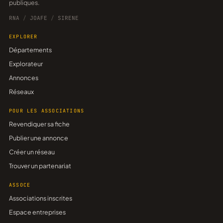
publiques.
RNA
/
JOAFE
/
SIRENE
EXPLORER
Départements
Explorateur
Annonces
Réseaux
POUR LES ASSOCIATIONS
Revendiquer sa fiche
Publier une annonce
Créer un réseau
Trouver un partenariat
ASSOCE
Associations inscrites
Espace entreprises