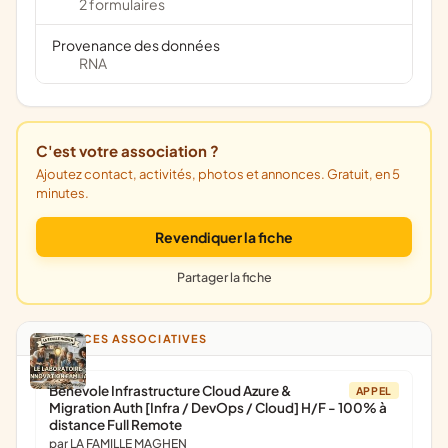
2 formulaires
Provenance des données
RNA
C'est votre association ?
Ajoutez contact, activités, photos et annonces. Gratuit, en 5
minutes.
Revendiquer la fiche
Partager la fiche
ANNONCES ASSOCIATIVES
Bénévole Infrastructure Cloud Azure &
APPEL
Migration Auth [Infra / DevOps / Cloud] H/F - 100% à
distance Full Remote
par LA FAMILLE MAGHEN