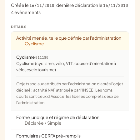
Créée le
, dernière déclaration le
16/11/2010
16/11/2010
4 évènements
DÉTAILS
Activité menée, telle que définie par l'administration
Cyclisme
Cyclisme
011180
Cyclisme (cyclisme, vélo, VTT, course d'orientation à
vélo, cyclotourisme)
Objets sociaux attribués par l'administration d'après l'objet
déclaré ; activité NAF attribuée par l'INSEE. Les noms
courts sont ceux d'Assoce, les libellés complets ceux de
l'administration.
Forme juridique et régime de déclaration
Déclarée
Simple
/
Formulaires CERFA pré-remplis