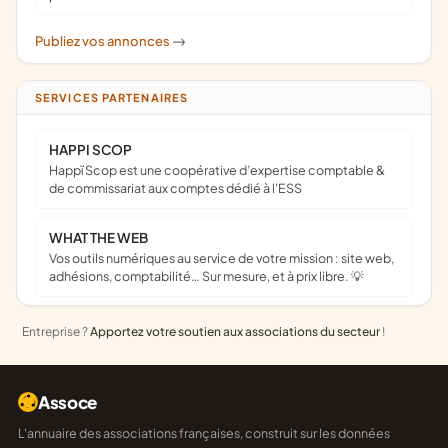
Publiez vos annonces
->
SERVICES PARTENAIRES
HAPPI SCOP
Happï Scop est une coopérative d’expertise comptable &
de commissariat aux comptes dédié à l'ESS
WHAT THE WEB
Vos outils numériques au service de votre mission : site web,
adhésions, comptabilité… Sur mesure, et à prix libre. 💡
Entreprise ?
Apportez votre soutien aux associations du secteur
!
Assoce
L'annuaire des associations françaises, construit sur les données