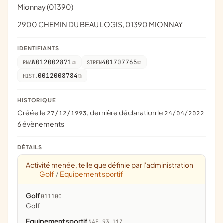
Mionnay (01390)
2900 CHEMIN DU BEAU LOGIS, 01390 MIONNAY
IDENTIFIANTS
W012002871
401707765
RNA
SIREN
0012008784
HIST.
HISTORIQUE
Créée le
, dernière déclaration le
27/12/1993
24/04/2022
6 évènements
DÉTAILS
Activité menée, telle que définie par l'administration
Golf
Equipement sportif
/
Golf
011100
Golf
Equipement sportif
NAF 93.11Z