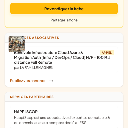
Revendiquer la fiche
Partager la fiche
ANNONCES ASSOCIATIVES
Bénévole Infrastructure Cloud Azure &
APPEL
Migration Auth [Infra / DevOps / Cloud] H/F - 100% à
distance Full Remote
par LA FAMILLE MAGHEN
Publiez vos annonces
->
SERVICES PARTENAIRES
HAPPI SCOP
Happï Scop est une coopérative d’expertise comptable &
de commissariat aux comptes dédié à l'ESS