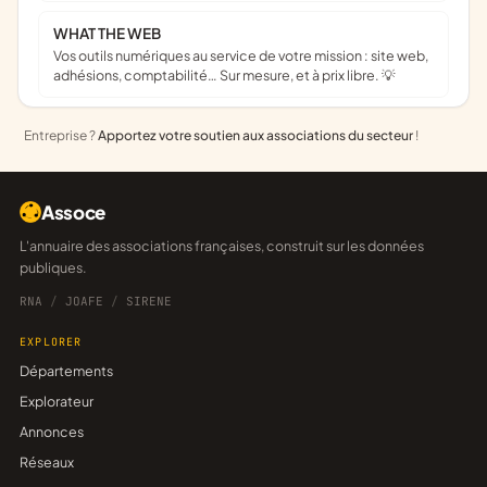
WHAT THE WEB
Vos outils numériques au service de votre mission : site web,
adhésions, comptabilité… Sur mesure, et à prix libre. 💡
Entreprise ?
Apportez votre soutien aux associations du secteur
!
Assoce
L'annuaire des associations françaises, construit sur les données
publiques.
RNA
/
JOAFE
/
SIRENE
EXPLORER
Départements
Explorateur
Annonces
Réseaux