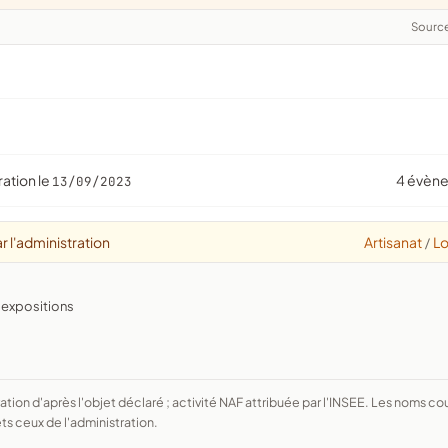
Sourc
ration le
4 évèn
13/09/2023
r l'administration
Artisanat
Lo
/
, expositions
ts ceux de l'administration.