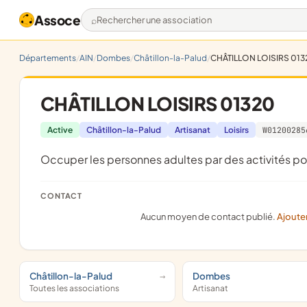
Assoce
Rechercher une association
Départements
AIN
Dombes
Châtillon-la-Palud
CHÂTILLON LOISIRS 013
CHÂTILLON LOISIRS 01320
Active
Châtillon-la-Palud
Artisanat
Loisirs
W01200285
occuper les personnes adultes par des activités po
CONTACT
Aucun moyen de contact publié.
Ajoute
Châtillon-la-Palud
Dombes
Toutes les associations
Artisanat