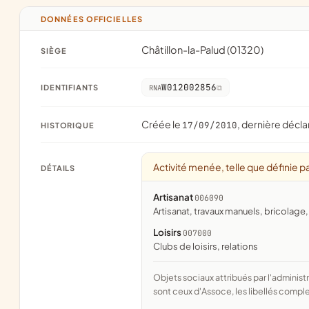
DONNÉES OFFICIELLES
Châtillon-la-Palud (01320)
SIÈGE
W012002856
IDENTIFIANTS
RNA
Créée le
, dernière décla
17/09/2010
HISTORIQUE
Activité menée, telle que définie pa
DÉTAILS
Artisanat
006090
artisanat, travaux manuels, bricolage
Loisirs
007000
clubs de loisirs, relations
Objets sociaux attribués par l'administration d'après l'objet déclaré ; activité NAF attribuée par l'INSEE. Les noms courts
sont ceux d'Assoce, les libellés comple