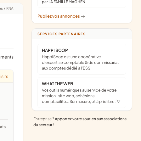
par LA FAMILLE MAGHEN
es
/
RNA
Publiez vos annonces
->
SERVICES PARTENAIRES
HAPPI SCOP
ements
Happï Scop est une coopérative
d’expertise comptable & de commissariat
aux comptes dédié à l'ESS
isirs
WHAT THE WEB
Vos outils numériques au service de votre
mission : site web, adhésions,
comptabilité… Sur mesure, et à prix libre. 💡
Entreprise ?
Apportez votre soutien aux associations
du secteur
!