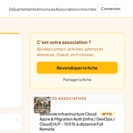
Connexion
Départements
Annonces
Associations inscrites
C'est votre association ?
Ajoutez contact, activités, photos et
annonces. Gratuit, en 5 minutes.
Revendiquer la fiche
Partager la fiche
ANNONCES ASSOCIATIVES
Bénévole Infrastructure Cloud
APPEL
Azure & Migration Auth [Infra / DevOps /
Cloud] H/F - 100% à distance Full
Remote