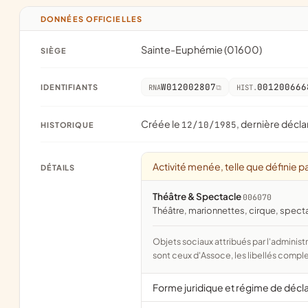
DONNÉES OFFICIELLES
Sainte-Euphémie (01600)
SIÈGE
W012002807
001200666
IDENTIFIANTS
RNA
HIST.
Créée le
, dernière décla
12/10/1985
HISTORIQUE
Activité menée, telle que définie pa
DÉTAILS
Théâtre & Spectacle
006070
théâtre, marionnettes, cirque, spect
Objets sociaux attribués par l'administration d'après l'objet déclaré ; activité NAF attribuée par l'INSEE. Les noms courts
sont ceux d'Assoce, les libellés comple
Forme juridique et régime de décl