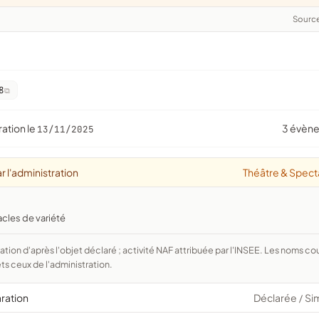
Sourc
8
ration le
3 évèn
13/11/2025
r l'administration
Théâtre & Spect
acles de variété
ts ceux de l'administration.
aration
Déclarée
Si
/