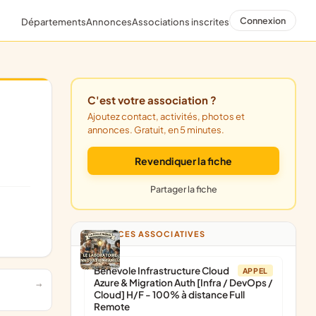
Connexion
Départements
Annonces
Associations inscrites
C'est votre association ?
Ajoutez contact, activités, photos et
annonces. Gratuit, en 5 minutes.
Revendiquer la fiche
Partager la fiche
ANNONCES ASSOCIATIVES
Bénévole Infrastructure Cloud
APPEL
Azure & Migration Auth [Infra / DevOps /
Cloud] H/F - 100% à distance Full
Remote