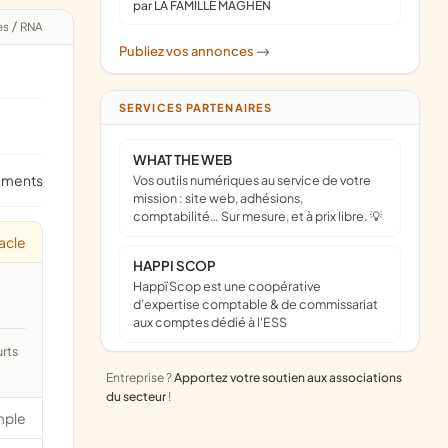
par LA FAMILLE MAGHEN
es
/
RNA
Publiez vos annonces
->
SERVICES PARTENAIRES
WHAT THE WEB
ements
Vos outils numériques au service de votre
mission : site web, adhésions,
comptabilité… Sur mesure, et à prix libre. 💡
acle
HAPPI SCOP
Happï Scop est une coopérative
d’expertise comptable & de commissariat
aux comptes dédié à l'ESS
Entreprise ?
Apportez votre soutien aux associations
du secteur
!
mple