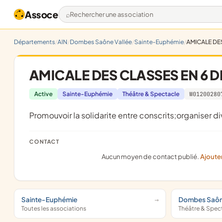
Assoce
Rechercher une association
Départements
AIN
Dombes Saône Vallée
Sainte-Euphémie
AMICALE DE
AMICALE DES CLASSES EN 6 D
Active
Sainte-Euphémie
Théâtre & Spectacle
W01200280
promouvoir la solidarite entre conscrits;organiser d
CONTACT
Aucun moyen de contact publié.
Ajoute
Sainte-Euphémie
Dombes Saôn
Toutes les associations
Théâtre & Spec