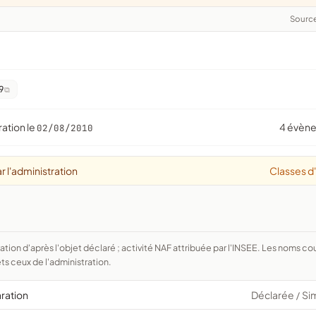
Sourc
9
ration le
4 évèn
02/08/2010
r l'administration
Classes d
ts ceux de l'administration.
aration
Déclarée
Si
/