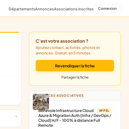
Connexion
Départements
Annonces
Associations inscrites
C'est votre association ?
Ajoutez contact, activités, photos et
annonces. Gratuit, en 5 minutes.
Revendiquer la fiche
Partager la fiche
ANNONCES ASSOCIATIVES
Bénévole Infrastructure Cloud
APPEL
Azure & Migration Auth [Infra / DevOps /
Cloud] H/F - 100% à distance Full
Remote