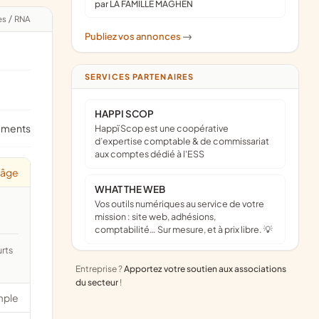
par LA FAMILLE MAGHEN
es
/
RNA
Publiez vos annonces
->
SERVICES PARTENAIRES
HAPPI SCOP
ements
Happï Scop est une coopérative
d’expertise comptable & de commissariat
aux comptes dédié à l'ESS
'âge
WHAT THE WEB
Vos outils numériques au service de votre
mission : site web, adhésions,
comptabilité… Sur mesure, et à prix libre. 💡
Entreprise ?
Apportez votre soutien aux associations
du secteur
!
mple