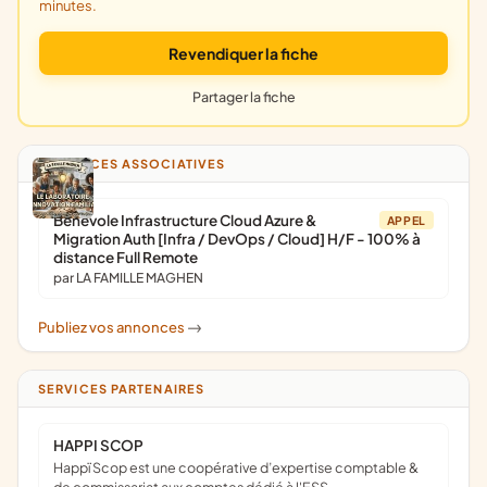
minutes.
Revendiquer la fiche
Partager la fiche
ANNONCES ASSOCIATIVES
Bénévole Infrastructure Cloud Azure &
APPEL
Migration Auth [Infra / DevOps / Cloud] H/F - 100% à
distance Full Remote
par LA FAMILLE MAGHEN
Publiez vos annonces
->
SERVICES PARTENAIRES
HAPPI SCOP
Happï Scop est une coopérative d’expertise comptable &