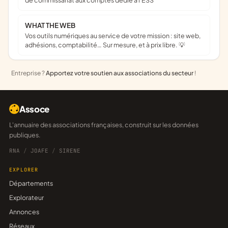
de commissariat aux comptes dédié à l'ESS
WHAT THE WEB
Vos outils numériques au service de votre mission : site web,
adhésions, comptabilité… Sur mesure, et à prix libre. 💡
Entreprise ?
Apportez votre soutien aux associations du secteur
!
Assoce
L'annuaire des associations françaises, construit sur les données
publiques.
RNA
/
JOAFE
/
SIRENE
EXPLORER
Départements
Explorateur
Annonces
Réseaux