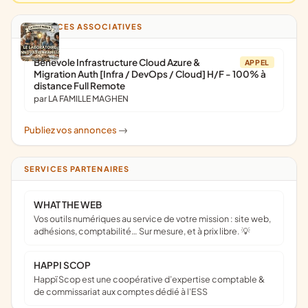
ANNONCES ASSOCIATIVES
Bénévole Infrastructure Cloud Azure &
APPEL
Migration Auth [Infra / DevOps / Cloud] H/F - 100% à
distance Full Remote
par LA FAMILLE MAGHEN
Publiez vos annonces
->
SERVICES PARTENAIRES
WHAT THE WEB
Vos outils numériques au service de votre mission : site web,
adhésions, comptabilité… Sur mesure, et à prix libre. 💡
HAPPI SCOP
Happï Scop est une coopérative d’expertise comptable &
de commissariat aux comptes dédié à l'ESS