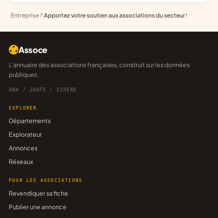
Entreprise ?
Apportez votre soutien aux associations du secteur
!
Assoce
L'annuaire des associations françaises, construit sur les données
publiques.
RNA
/
JOAFE
/
SIRENE
EXPLORER
Départements
Explorateur
Annonces
Réseaux
POUR LES ASSOCIATIONS
Revendiquer sa fiche
Publier une annonce