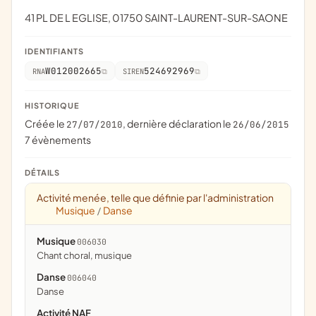
41 PL DE L EGLISE, 01750 SAINT-LAURENT-SUR-SAONE
IDENTIFIANTS
W012002665
524692969
RNA
SIREN
HISTORIQUE
Créée le
, dernière déclaration le
27/07/2010
26/06/2015
7 évènements
DÉTAILS
Activité menée, telle que définie par l'administration
Musique
Danse
/
Musique
006030
chant choral, musique
Danse
006040
danse
Activité NAF