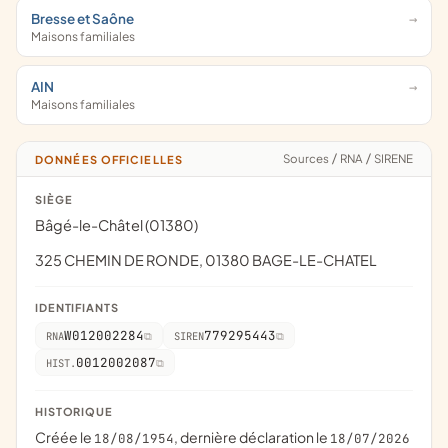
Bresse et Saône
Maisons familiales
AIN
Maisons familiales
Sources
/
RNA
/
SIRENE
DONNÉES OFFICIELLES
SIÈGE
Bâgé-le-Châtel (01380)
325 CHEMIN DE RONDE, 01380 BAGE-LE-CHATEL
IDENTIFIANTS
W012002284
779295443
RNA
SIREN
0012002087
HIST.
HISTORIQUE
Créée le
, dernière déclaration le
18/08/1954
18/07/2026