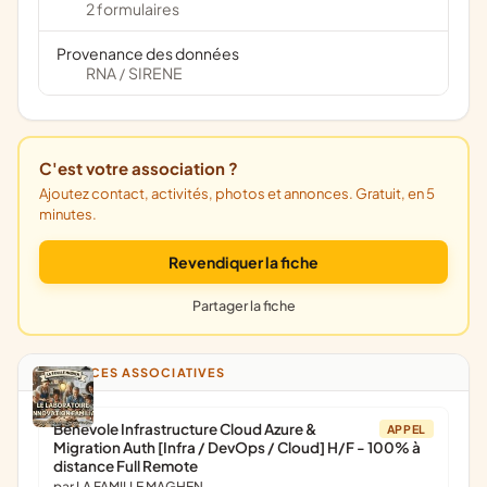
2 formulaires
Provenance des données
RNA
SIRENE
/
C'est votre association ?
Ajoutez contact, activités, photos et annonces. Gratuit, en 5
minutes.
Revendiquer la fiche
Partager la fiche
ANNONCES ASSOCIATIVES
Bénévole Infrastructure Cloud Azure &
APPEL
Migration Auth [Infra / DevOps / Cloud] H/F - 100% à
distance Full Remote
par LA FAMILLE MAGHEN