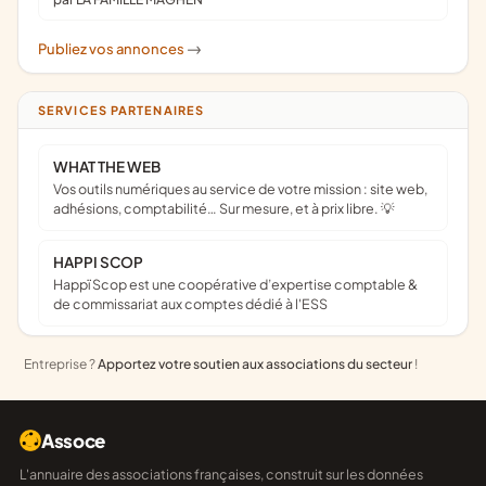
Publiez vos annonces
->
SERVICES PARTENAIRES
WHAT THE WEB
Vos outils numériques au service de votre mission : site web,
adhésions, comptabilité… Sur mesure, et à prix libre. 💡
HAPPI SCOP
Happï Scop est une coopérative d’expertise comptable &
de commissariat aux comptes dédié à l'ESS
Entreprise ?
Apportez votre soutien aux associations du secteur
!
Assoce
L'annuaire des associations françaises, construit sur les données