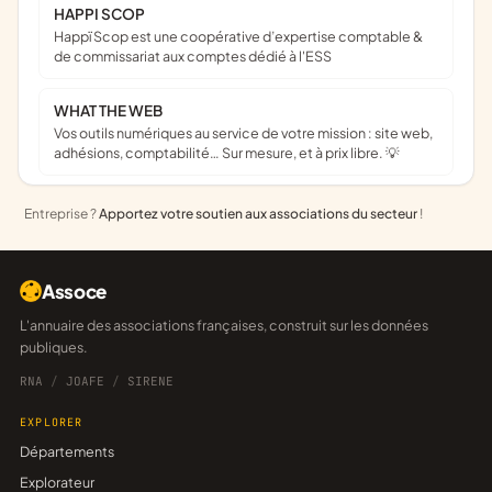
HAPPI SCOP
Happï Scop est une coopérative d’expertise comptable &
de commissariat aux comptes dédié à l'ESS
WHAT THE WEB
Vos outils numériques au service de votre mission : site web,
adhésions, comptabilité… Sur mesure, et à prix libre. 💡
Entreprise ?
Apportez votre soutien aux associations du secteur
!
Assoce
L'annuaire des associations françaises, construit sur les données
publiques.
RNA
/
JOAFE
/
SIRENE
EXPLORER
Départements
Explorateur