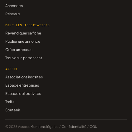
Annonces
Réseaux
POUR LES ASSOCIATIONS
Revendiquer sa fiche
Publier une annonce
Créer un réseau
Trouver un partenariat
ASSOCE
Associations inscrites
Espace entreprises
Espace collectivités
Tarifs
Soutenir
© 2026 Assoce
Mentions légales
/
Confidentialité
/
CGU