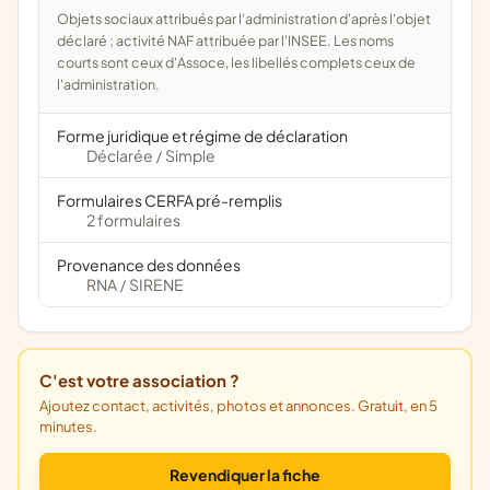
Objets sociaux attribués par l'administration d'après l'objet
déclaré ; activité NAF attribuée par l'INSEE. Les noms
courts sont ceux d'Assoce, les libellés complets ceux de
l'administration.
Forme juridique et régime de déclaration
Déclarée
Simple
/
Formulaires CERFA pré-remplis
2 formulaires
Provenance des données
RNA
SIRENE
/
C'est votre association ?
Ajoutez contact, activités, photos et annonces. Gratuit, en 5
minutes.
Revendiquer la fiche