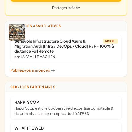
Partager la fiche
ANNONCES ASSOCIATIVES
Bénévole Infrastructure Cloud Azure &
APPEL
Migration Auth [Infra / DevOps / Cloud] H/F - 100% à
distance Full Remote
par LA FAMILLE MAGHEN
Publiez vos annonces
->
SERVICES PARTENAIRES
HAPPI SCOP
Happï Scop est une coopérative d’expertise comptable &
de commissariat aux comptes dédié à l'ESS
WHAT THE WEB