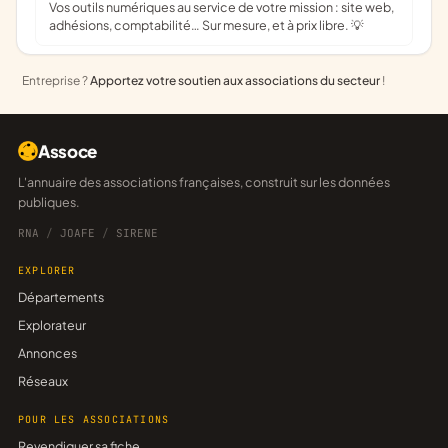
Vos outils numériques au service de votre mission : site web,
adhésions, comptabilité… Sur mesure, et à prix libre. 💡
Entreprise ?
Apportez votre soutien aux associations du secteur
!
Assoce
L'annuaire des associations françaises, construit sur les données
publiques.
RNA
/
JOAFE
/
SIRENE
EXPLORER
Départements
Explorateur
Annonces
Réseaux
POUR LES ASSOCIATIONS
Revendiquer sa fiche