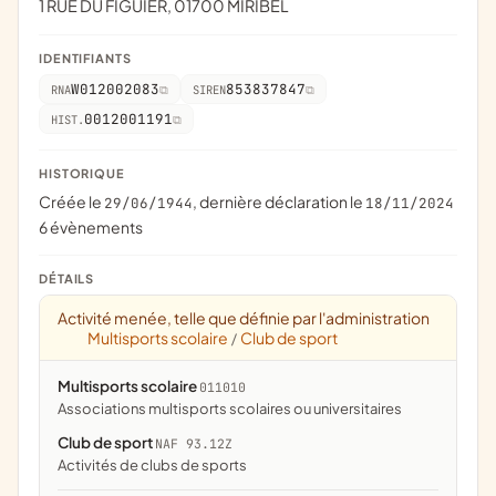
1 RUE DU FIGUIER, 01700 MIRIBEL
IDENTIFIANTS
W012002083
853837847
RNA
SIREN
0012001191
HIST.
HISTORIQUE
Créée le
, dernière déclaration le
29/06/1944
18/11/2024
6 évènements
DÉTAILS
Activité menée, telle que définie par l'administration
Multisports scolaire
Club de sport
/
Multisports scolaire
011010
associations multisports scolaires ou universitaires
Club de sport
NAF 93.12Z
Activités de clubs de sports