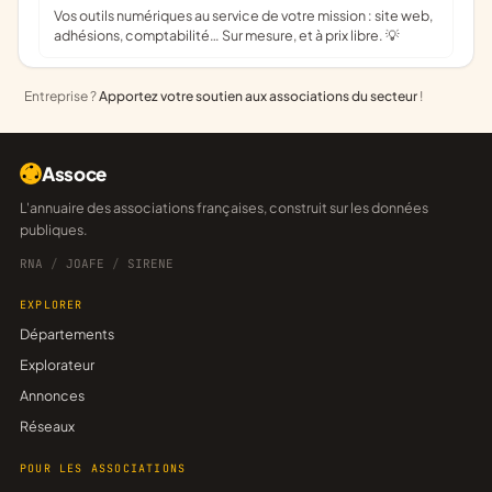
Vos outils numériques au service de votre mission : site web,
adhésions, comptabilité… Sur mesure, et à prix libre. 💡
Entreprise ?
Apportez votre soutien aux associations du secteur
!
Assoce
L'annuaire des associations françaises, construit sur les données
publiques.
RNA
/
JOAFE
/
SIRENE
EXPLORER
Départements
Explorateur
Annonces
Réseaux
POUR LES ASSOCIATIONS