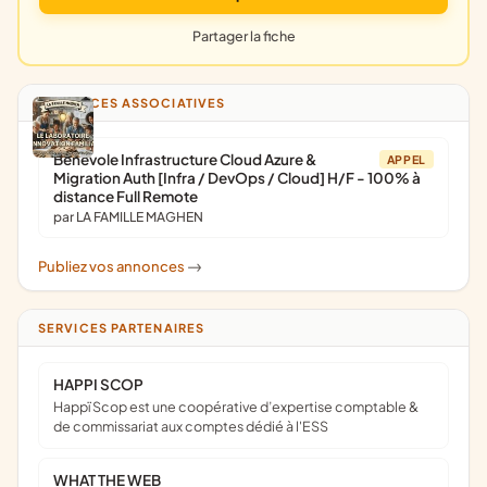
Partager la fiche
ANNONCES ASSOCIATIVES
Bénévole Infrastructure Cloud Azure &
APPEL
Migration Auth [Infra / DevOps / Cloud] H/F - 100% à
distance Full Remote
par LA FAMILLE MAGHEN
Publiez vos annonces
->
SERVICES PARTENAIRES
HAPPI SCOP
Happï Scop est une coopérative d’expertise comptable &
de commissariat aux comptes dédié à l'ESS
WHAT THE WEB