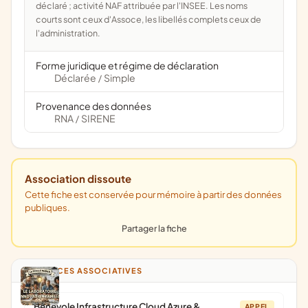
déclaré ; activité NAF attribuée par l'INSEE. Les noms
courts sont ceux d'Assoce, les libellés complets ceux de
l'administration.
Forme juridique et régime de déclaration
Déclarée
Simple
/
Provenance des données
RNA
SIRENE
/
Association dissoute
Cette fiche est conservée pour mémoire à partir des données
publiques.
Partager la fiche
ANNONCES ASSOCIATIVES
Bénévole Infrastructure Cloud Azure &
APPEL