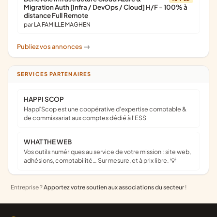
Migration Auth [Infra / DevOps / Cloud] H/F - 100% à
distance Full Remote
par LA FAMILLE MAGHEN
Publiez vos annonces
->
SERVICES PARTENAIRES
HAPPI SCOP
Happï Scop est une coopérative d’expertise comptable &
de commissariat aux comptes dédié à l'ESS
WHAT THE WEB
Vos outils numériques au service de votre mission : site web,
adhésions, comptabilité… Sur mesure, et à prix libre. 💡
Entreprise ?
Apportez votre soutien aux associations du secteur
!