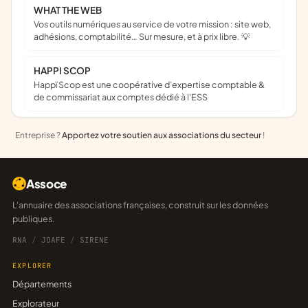
WHAT THE WEB
Vos outils numériques au service de votre mission : site web,
adhésions, comptabilité… Sur mesure, et à prix libre. 💡
HAPPI SCOP
Happï Scop est une coopérative d’expertise comptable &
de commissariat aux comptes dédié à l'ESS
Entreprise ?
Apportez votre soutien aux associations du secteur
!
Assoce
L'annuaire des associations françaises, construit sur les données
publiques.
RNA
/
JOAFE
/
SIRENE
EXPLORER
Départements
Explorateur