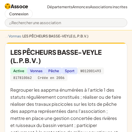
Assoce
Départements
Annonces
Associations inscrites
Connexion
Rechercher une association
Vonnas
LES PÊCHEURS BASSE-VEYLE (L.P.B.V.)
LES PÊCHEURS BASSE-VEYLE
(L.P.B.V.)
Active
Vonnas
Pêche
Sport
W012001493
817810062
Créée en 2006
regrouper les aappma énumérées à l'article 1 des
statuts régulièrement constitués ; réaliser ou de faire
réaliser des travaux piscicoles sur les lots de pêche
des aappma représentées dans l'association ;
mettre en place une gestion concertée des rivières
et ruisseaux du bassin versant ; participer