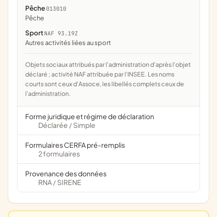
Pêche
013010
pêche
Sport
NAF 93.19Z
Autres activités liées au sport
Objets sociaux attribués par l'administration d'après l'objet
déclaré ; activité NAF attribuée par l'INSEE. Les noms
courts sont ceux d'Assoce, les libellés complets ceux de
l'administration.
Forme juridique et régime de déclaration
Déclarée
Simple
/
Formulaires CERFA pré-remplis
2 formulaires
Provenance des données
RNA
SIRENE
/