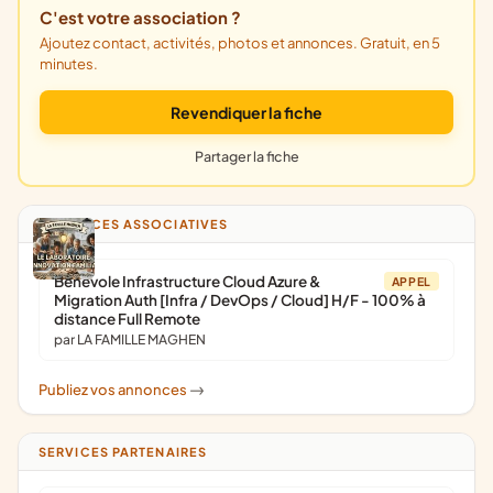
C'est votre association ?
Ajoutez contact, activités, photos et annonces. Gratuit, en 5
minutes.
Revendiquer la fiche
Partager la fiche
ANNONCES ASSOCIATIVES
Bénévole Infrastructure Cloud Azure &
APPEL
Migration Auth [Infra / DevOps / Cloud] H/F - 100% à
distance Full Remote
par LA FAMILLE MAGHEN
Publiez vos annonces
->
SERVICES PARTENAIRES