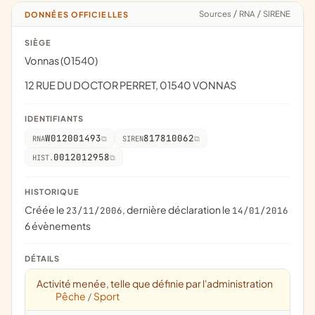
Sources
/
RNA
/
SIRENE
DONNÉES OFFICIELLES
SIÈGE
Vonnas (01540)
12 RUE DU DOCTOR PERRET, 01540 VONNAS
IDENTIFIANTS
W012001493
817810062
RNA
SIREN
0012012958
HIST.
HISTORIQUE
Créée le
, dernière déclaration le
23/11/2006
14/01/2016
6 évènements
DÉTAILS
Activité menée, telle que définie par l'administration
Pêche
Sport
/