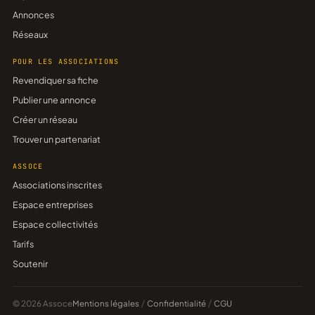
Annonces
Réseaux
POUR LES ASSOCIATIONS
Revendiquer sa fiche
Publier une annonce
Créer un réseau
Trouver un partenariat
ASSOCE
Associations inscrites
Espace entreprises
Espace collectivités
Tarifs
Soutenir
© 2026 Assoce
Mentions légales
/
Confidentialité
/
CGU