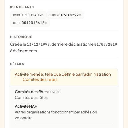
IDENTIFIANTS
W012001403
847648292
RNA
SIREN
0012010616
HIST.
HISTORIQUE
Créée le
, dernière déclaration le
13/12/1999
01/07/2019
6 évènements
DÉTAILS
Activité menée, telle que définie par l'administration
Comités des fêtes
Comités des fêtes
009030
comités des fêtes
Activité NAF
Autres organisations fonctionnant par adhésion
volontaire