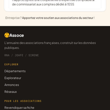
de commissariat aux comptes dédié à l'ESS
Entreprise ?
Apportez votre soutien aux associations du secteur
!
Assoce
L'annuaire des associations françaises, construit sur les données
publiques.
RNA
/
JOAFE
/
SIRENE
EXPLORER
Départements
Explorateur
Annonces
Réseaux
POUR LES ASSOCIATIONS
Revendiquer sa fiche