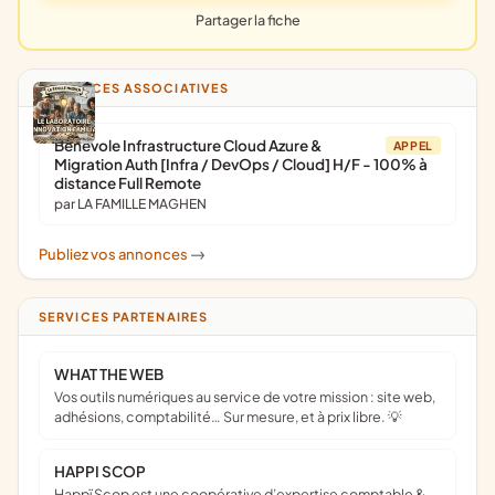
Partager la fiche
ANNONCES ASSOCIATIVES
Bénévole Infrastructure Cloud Azure &
APPEL
Migration Auth [Infra / DevOps / Cloud] H/F - 100% à
distance Full Remote
par LA FAMILLE MAGHEN
Publiez vos annonces
->
SERVICES PARTENAIRES
WHAT THE WEB
Vos outils numériques au service de votre mission : site web,
adhésions, comptabilité… Sur mesure, et à prix libre. 💡
HAPPI SCOP
Happï Scop est une coopérative d’expertise comptable &