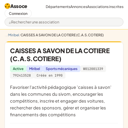
Assoce
Départements
Annonces
Associations inscrites
Connexion
Rechercher une association
Miribel
CAISSES A SAVON DE LA COTIERE (C.A.S.COTIERE)
CAISSES A SAVON DE LA COTIERE
(C.A.S.COTIERE)
Active
Miribel
Sports mécaniques
W012001339
792413528
Créée en 1990
favoriser l'activité pédagogique 'caisses à savon'
dans les communes du sivom, encourager les
compétitions, inscrire et engager des voitures,
rechercher des sponsors, gérer et organiser les
financements des compétitions