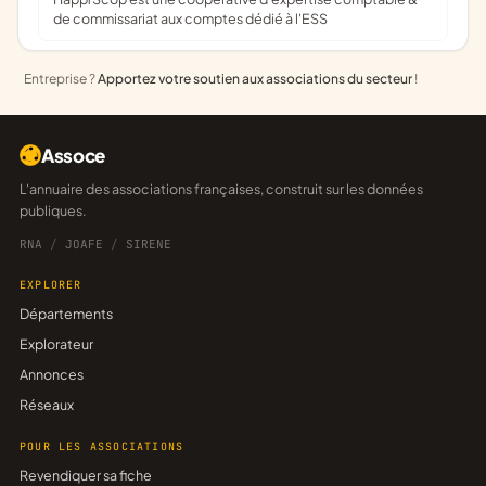
de commissariat aux comptes dédié à l'ESS
Entreprise ?
Apportez votre soutien aux associations du secteur
!
Assoce
L'annuaire des associations françaises, construit sur les données
publiques.
RNA
/
JOAFE
/
SIRENE
EXPLORER
Départements
Explorateur
Annonces
Réseaux
POUR LES ASSOCIATIONS
Revendiquer sa fiche