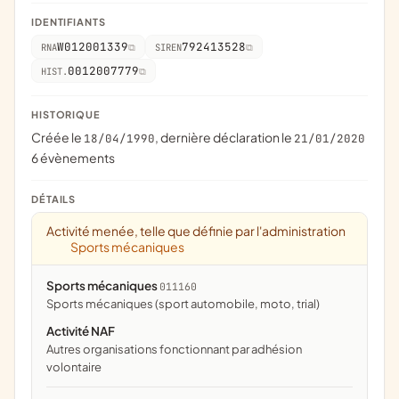
IDENTIFIANTS
W012001339
792413528
RNA
SIREN
0012007779
HIST.
HISTORIQUE
Créée le
, dernière déclaration le
18/04/1990
21/01/2020
6 évènements
DÉTAILS
Activité menée, telle que définie par l'administration
Sports mécaniques
Sports mécaniques
011160
Sports mécaniques (sport automobile, moto, trial)
Activité NAF
Autres organisations fonctionnant par adhésion
volontaire