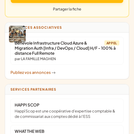
Partager la fiche
ANNONCES ASSOCIATIVES
Bénévole Infrastructure Cloud Azure &
APPEL
Migration Auth [Infra / DevOps / Cloud] H/F - 100% à
distance Full Remote
par LA FAMILLE MAGHEN
Publiez vos annonces
->
SERVICES PARTENAIRES
HAPPI SCOP
Happï Scop est une coopérative d’expertise comptable &
de commissariat aux comptes dédié à l'ESS
WHAT THE WEB