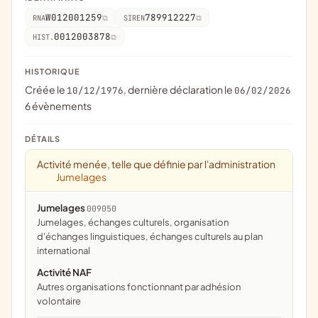
W012001259
789912227
RNA
SIREN
0012003878
HIST.
HISTORIQUE
Créée le
, dernière déclaration le
10/12/1976
06/02/2026
6 évènements
DÉTAILS
Activité menée, telle que définie par l'administration
Jumelages
Jumelages
009050
jumelages, échanges culturels, organisation
d'échanges linguistiques, échanges culturels au plan
international
Activité NAF
Autres organisations fonctionnant par adhésion
volontaire