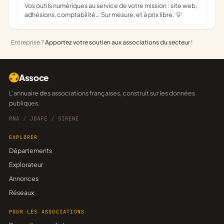
Vos outils numériques au service de votre mission : site web,
adhésions, comptabilité… Sur mesure, et à prix libre. 💡
Entreprise ?
Apportez votre soutien aux associations du secteur
!
Assoce
L'annuaire des associations françaises, construit sur les données
publiques.
RNA
/
JOAFE
/
SIRENE
EXPLORER
Départements
Explorateur
Annonces
Réseaux
POUR LES ASSOCIATIONS