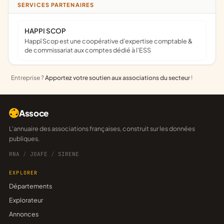
SERVICES PARTENAIRES
HAPPI SCOP
Happï Scop est une coopérative d’expertise comptable &
de commissariat aux comptes dédié à l'ESS
Entreprise ?
Apportez votre soutien aux associations du secteur
!
Assoce
L'annuaire des associations françaises, construit sur les données
publiques.
RNA
/
JOAFE
/
SIRENE
EXPLORER
Départements
Explorateur
Annonces