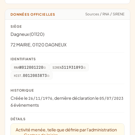
Sources
/
RNA
/
SIRENE
DONNÉES OFFICIELLES
SIÈGE
Dagneux (01120)
72 MAIRIE, 01120 DAGNEUX
IDENTIFIANTS
W012001220
311931893
RNA
SIREN
0012003873
HIST.
HISTORIQUE
Créée le
, dernière déclaration le
26/11/1976
05/07/2023
6 évènements
DÉTAILS
Activité menée, telle que définie par l'administration