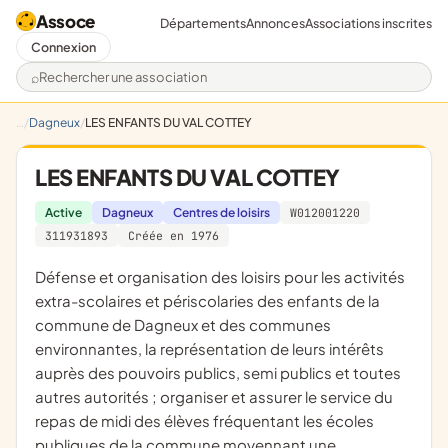
Assoce
Départements
Annonces
Associations inscrites
Connexion
Rechercher une association
Dagneux
LES ENFANTS DU VAL COTTEY
LES ENFANTS DU VAL COTTEY
Active
Dagneux
Centres de loisirs
W012001220
311931893
Créée en 1976
défense et organisation des loisirs pour les activités
extra-scolaires et périscolaries des enfants de la
commune de Dagneux et des communes
environnantes, la représentation de leurs intérêts
auprès des pouvoirs publics, semi publics et toutes
autres autorités ; organiser et assurer le service du
repas de midi des élèves fréquentant les écoles
publiques de la commune moyennant une