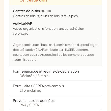
Centres de loisirs
Centres de loisirs
007080
centres de loisirs, clubs de loisirs multiples
Activité NAF
Autres organisations fonctionnant par adhésion
volontaire
Objets sociaux attribués par l'administration d'après l'objet
déclaré ; activité NAF attribuée par l'INSEE. Les noms
courts sont ceux d'Assoce, les libellés complets ceux de
l'administration.
Forme juridique et régime de déclaration
Déclarée
Simple
/
Formulaires CERFA pré-remplis
2 formulaires
Provenance des données
RNA
SIRENE
/