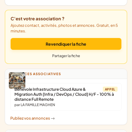
C'est votre association ?
Ajoutez contact, activités, photos et annonces. Gratuit, en 5
minutes.
Revendiquer la fiche
Partager la fiche
ANNONCES ASSOCIATIVES
Bénévole Infrastructure Cloud Azure &
APPEL
Migration Auth [Infra / DevOps / Cloud] H/F - 100% à
distance Full Remote
par LA FAMILLE MAGHEN
Publiez vos annonces
->