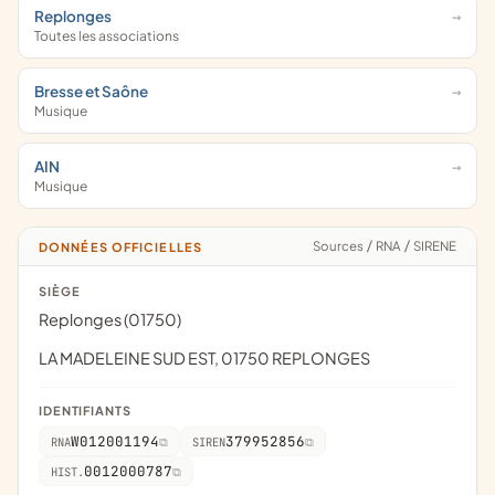
Replonges
Toutes les associations
Bresse et Saône
Musique
AIN
Musique
Sources
/
RNA
/
SIRENE
DONNÉES OFFICIELLES
SIÈGE
Replonges (01750)
LA MADELEINE SUD EST, 01750 REPLONGES
IDENTIFIANTS
W012001194
379952856
RNA
SIREN
0012000787
HIST.