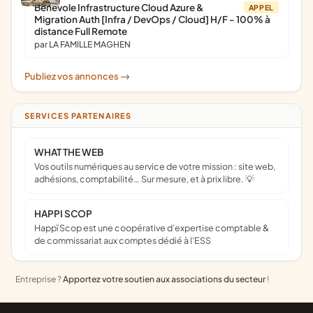
Bénévole Infrastructure Cloud Azure &
APPEL
Migration Auth [Infra / DevOps / Cloud] H/F - 100% à
distance Full Remote
par LA FAMILLE MAGHEN
Publiez vos annonces
->
SERVICES PARTENAIRES
WHAT THE WEB
Vos outils numériques au service de votre mission : site web,
adhésions, comptabilité… Sur mesure, et à prix libre. 💡
HAPPI SCOP
Happï Scop est une coopérative d’expertise comptable &
de commissariat aux comptes dédié à l'ESS
Entreprise ?
Apportez votre soutien aux associations du secteur
!