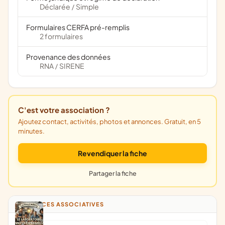
Déclarée
Simple
/
Formulaires CERFA pré-remplis
2 formulaires
Provenance des données
RNA
SIRENE
/
C'est votre association ?
Ajoutez contact, activités, photos et annonces. Gratuit, en 5
minutes.
Revendiquer la fiche
Partager la fiche
ANNONCES ASSOCIATIVES