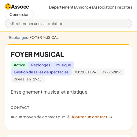
Assoce
Départements
Annonces
Associations inscrites
Connexion
Rechercher une association
Replonges
FOYER MUSICAL
FOYER MUSICAL
Active
Replonges
Musique
Gestion de salles de spectacles
W012001194
379952856
Créée en 1935
enseignement musical et artistique
CONTACT
Aucun moyen de contact publié.
Ajouter un contact
->