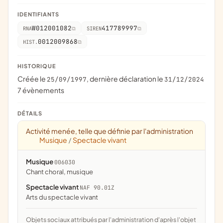
IDENTIFIANTS
W012001082
417789997
RNA
SIREN
0012009868
HIST.
HISTORIQUE
Créée le
, dernière déclaration le
25/09/1997
31/12/2024
7 évènements
DÉTAILS
Activité menée, telle que définie par l'administration
Musique
Spectacle vivant
/
Musique
006030
chant choral, musique
Spectacle vivant
NAF 90.01Z
Arts du spectacle vivant
Objets sociaux attribués par l'administration d'après l'objet