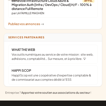
Bénévole Infrastructure Cloud Azure &
APPEL
Migration Auth [Infra / DevOps / Cloud] H/F - 100% à
distance Full Remote
par LA FAMILLE MAGHEN
Publiez vos annonces
->
SERVICES PARTENAIRES
WHAT THE WEB
Vos outils numériques au service de votre mission : site web,
adhésions, comptabilité… Sur mesure, et à prix libre. 💡
HAPPI SCOP
Happï Scop est une coopérative d’expertise comptable &
de commissariat aux comptes dédié à l'ESS
Entreprise ?
Apportez votre soutien aux associations du secteur
!