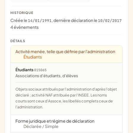
HISTORIQUE
Créée le
, dernière déclaration le
14/01/1991
10/02/2017
4 évènements
DÉTAILS
Activité menée, telle que définie par l'administration
Étudiants
Étudiants
015065
associations d'étudiants, d'élèves
Objets sociaux attribués par l'administration d'après l'objet
déclaré ; activité NAF attribuée par l'INSEE. Les noms
courts sont ceux d'Assoce, les libellés complets ceux de
l'administration.
Forme juridique et régime de déclaration
Déclarée
Simple
/