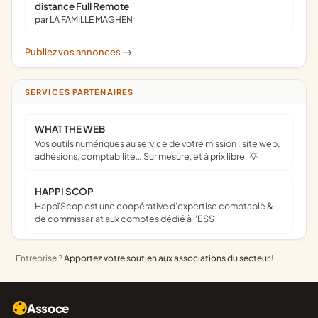
distance Full Remote
par LA FAMILLE MAGHEN
Publiez vos annonces
->
SERVICES PARTENAIRES
WHAT THE WEB
Vos outils numériques au service de votre mission : site web,
adhésions, comptabilité… Sur mesure, et à prix libre. 💡
HAPPI SCOP
Happï Scop est une coopérative d’expertise comptable &
de commissariat aux comptes dédié à l'ESS
Entreprise ?
Apportez votre soutien aux associations du secteur
!
Assoce