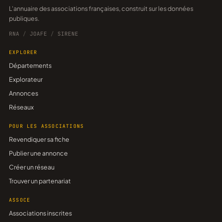
L'annuaire des associations françaises, construit sur les données
publiques.
RNA
/
JOAFE
/
SIRENE
EXPLORER
Départements
Explorateur
Annonces
Réseaux
POUR LES ASSOCIATIONS
Revendiquer sa fiche
Publier une annonce
Créer un réseau
Trouver un partenariat
ASSOCE
Associations inscrites