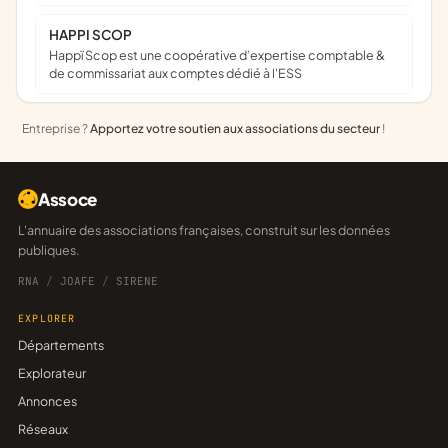
HAPPI SCOP
Happï Scop est une coopérative d’expertise comptable &
de commissariat aux comptes dédié à l'ESS
Entreprise ?
Apportez votre soutien aux associations du secteur
!
Assoce
L'annuaire des associations françaises, construit sur les données
publiques.
RNA
/
JOAFE
/
SIRENE
EXPLORER
Départements
Explorateur
Annonces
Réseaux