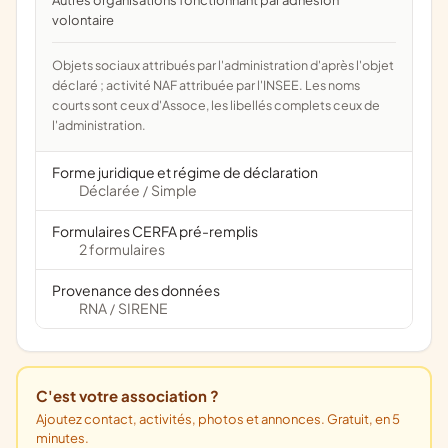
Autres organisations fonctionnant par adhésion
volontaire
Objets sociaux attribués par l'administration d'après l'objet
déclaré ; activité NAF attribuée par l'INSEE. Les noms
courts sont ceux d'Assoce, les libellés complets ceux de
l'administration.
Forme juridique et régime de déclaration
Déclarée
Simple
/
Formulaires CERFA pré-remplis
2 formulaires
Provenance des données
RNA
SIRENE
/
C'est votre association ?
Ajoutez contact, activités, photos et annonces. Gratuit, en 5
minutes.