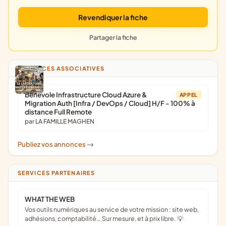
Revendiquer la fiche
Partager la fiche
ANNONCES ASSOCIATIVES
Bénévole Infrastructure Cloud Azure &
APPEL
Migration Auth [Infra / DevOps / Cloud] H/F - 100% à
distance Full Remote
par LA FAMILLE MAGHEN
Publiez vos annonces
->
SERVICES PARTENAIRES
WHAT THE WEB
Vos outils numériques au service de votre mission : site web,
adhésions, comptabilité… Sur mesure, et à prix libre. 💡