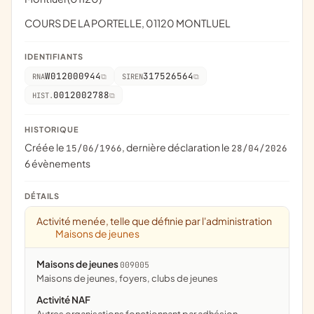
COURS DE LA PORTELLE, 01120 MONTLUEL
IDENTIFIANTS
W012000944
317526564
RNA
SIREN
0012002788
HIST.
HISTORIQUE
Créée le
, dernière déclaration le
15/06/1966
28/04/2026
6 évènements
DÉTAILS
Activité menée, telle que définie par l'administration
Maisons de jeunes
Maisons de jeunes
009005
maisons de jeunes, foyers, clubs de jeunes
Activité NAF