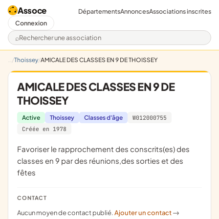
Assoce
Départements
Annonces
Associations inscrites
Connexion
Rechercher une association
Thoissey
AMICALE DES CLASSES EN 9 DE THOISSEY
AMICALE DES CLASSES EN 9 DE
THOISSEY
Active
Thoissey
Classes d'âge
W012000755
Créée en 1978
favoriser le rapprochement des conscrits(es) des
classes en 9 par des réunions,des sorties et des
fêtes
CONTACT
Aucun moyen de contact publié.
Ajouter un contact
->