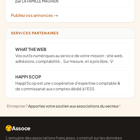
par LA FAMILLE MAGHEN
Publiez vos annonces
->
SERVICES PARTENAIRES
WHAT THE WEB
Vos outils numériques au service de votre mission : site web,
adhésions, comptabilité… Sur mesure, et à prix libre. 💡
HAPPI SCOP
Happï Scop est une coopérative d’expertise comptable &
de commissariat aux comptes dédié à l'ESS
Entreprise ?
Apportez votre soutien aux associations du secteur
!
Assoce
L'annuaire des associations françaises, construit sur les données