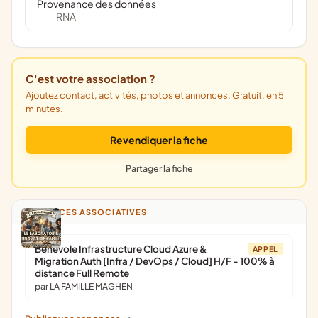
Provenance des données
RNA
C'est votre association ?
Ajoutez contact, activités, photos et annonces. Gratuit, en 5
minutes.
Revendiquer la fiche
Partager la fiche
ANNONCES ASSOCIATIVES
Bénévole Infrastructure Cloud Azure &
APPEL
Migration Auth [Infra / DevOps / Cloud] H/F - 100% à
distance Full Remote
par LA FAMILLE MAGHEN