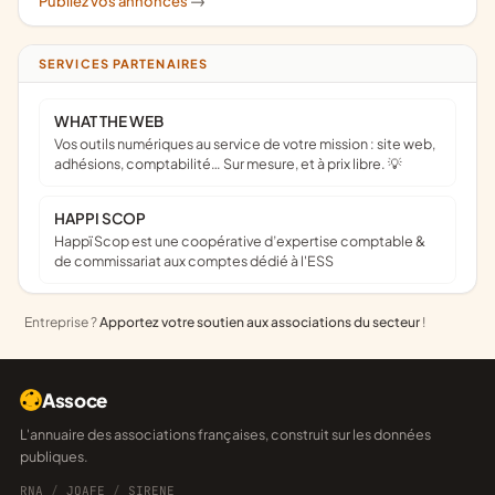
Publiez vos annonces
->
SERVICES PARTENAIRES
WHAT THE WEB
Vos outils numériques au service de votre mission : site web,
adhésions, comptabilité… Sur mesure, et à prix libre. 💡
HAPPI SCOP
Happï Scop est une coopérative d’expertise comptable &
de commissariat aux comptes dédié à l'ESS
Entreprise ?
Apportez votre soutien aux associations du secteur
!
Assoce
L'annuaire des associations françaises, construit sur les données
publiques.
RNA
/
JOAFE
/
SIRENE