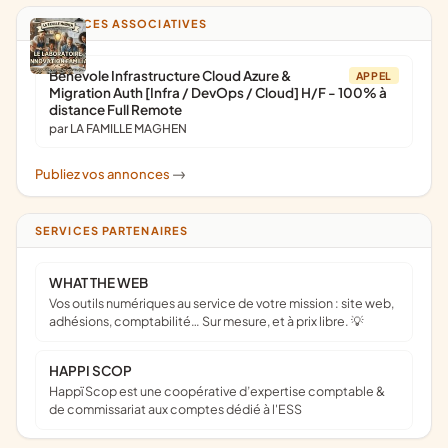
ANNONCES ASSOCIATIVES
Bénévole Infrastructure Cloud Azure &
APPEL
Migration Auth [Infra / DevOps / Cloud] H/F - 100% à
distance Full Remote
par LA FAMILLE MAGHEN
Publiez vos annonces
->
SERVICES PARTENAIRES
WHAT THE WEB
Vos outils numériques au service de votre mission : site web,
adhésions, comptabilité… Sur mesure, et à prix libre. 💡
HAPPI SCOP
Happï Scop est une coopérative d’expertise comptable &
de commissariat aux comptes dédié à l'ESS