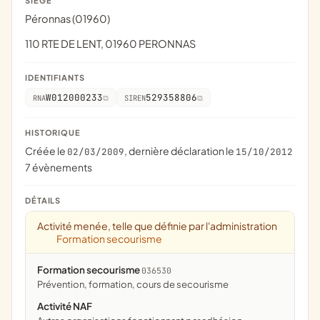
SIÈGE
Péronnas (01960)
110 RTE DE LENT, 01960 PERONNAS
IDENTIFIANTS
W012000233
529358806
RNA
SIREN
HISTORIQUE
Créée le
, dernière déclaration le
02/03/2009
15/10/2012
7 évènements
DÉTAILS
Activité menée, telle que définie par l'administration
Formation secourisme
Formation secourisme
036530
prévention, formation, cours de secourisme
Activité NAF