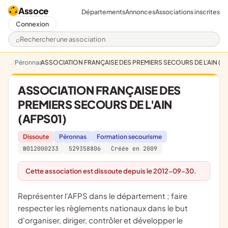
Assoce
Départements
Annonces
Associations inscrites
Connexion
Rechercher une association
Péronnas
ASSOCIATION FRANÇAISE DES PREMIERS SECOURS DE L'AIN (A
ASSOCIATION FRANÇAISE DES
PREMIERS SECOURS DE L'AIN
(AFPS01)
Dissoute
Péronnas
Formation secourisme
W012000233
529358806
Créée en 2009
Cette association est dissoute depuis le 2012-09-30.
représenter l'AFPS dans le département ; faire
respecter les règlements nationaux dans le but
d'organiser, diriger, contrôler et développer le