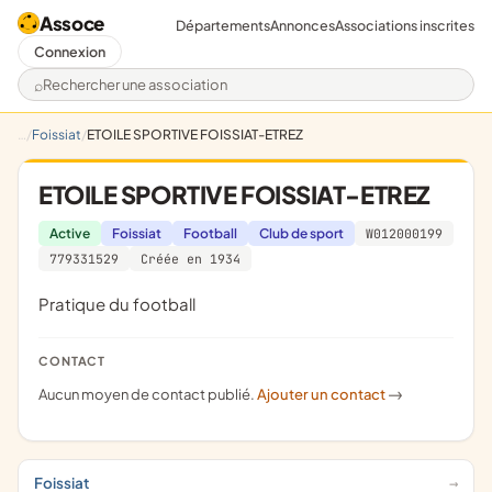
Assoce
Départements
Annonces
Associations inscrites
Connexion
Rechercher une association
Foissiat
ETOILE SPORTIVE FOISSIAT-ETREZ
ETOILE SPORTIVE FOISSIAT-ETREZ
Active
Foissiat
Football
Club de sport
W012000199
779331529
Créée en 1934
pratique du football
CONTACT
Aucun moyen de contact publié.
Ajouter un contact
->
Foissiat