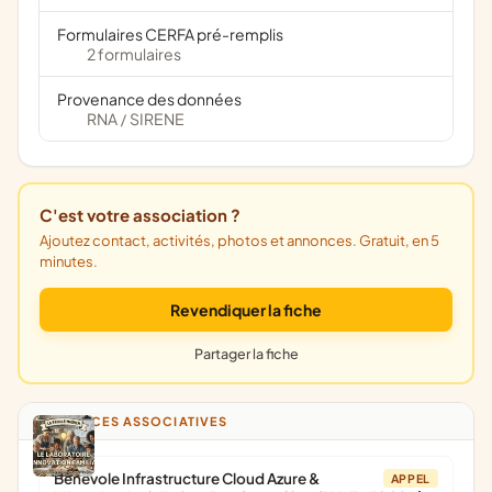
Formulaires CERFA pré-remplis
2 formulaires
Provenance des données
RNA
SIRENE
/
C'est votre association ?
Ajoutez contact, activités, photos et annonces. Gratuit, en 5
minutes.
Revendiquer la fiche
Partager la fiche
ANNONCES ASSOCIATIVES
Bénévole Infrastructure Cloud Azure &
APPEL