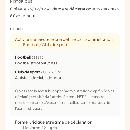
HISTORIQUE
Créée le
, dernière déclaration le
26/12/1934
22/08/2025
6 évènements
DÉTAILS
Activité menée, telle que définie par l'administration
Football
Club de sport
/
Football
011075
Football (football, futsal)
Club de sport
NAF 93.12Z
Activités de clubs de sports
Objets sociaux attribués par l'administration d'après l'objet
déclaré ; activité NAF attribuée par l'INSEE. Les noms
courts sont ceux d'Assoce, les libellés complets ceux de
l'administration.
Forme juridique et régime de déclaration
Déclarée
Simple
/