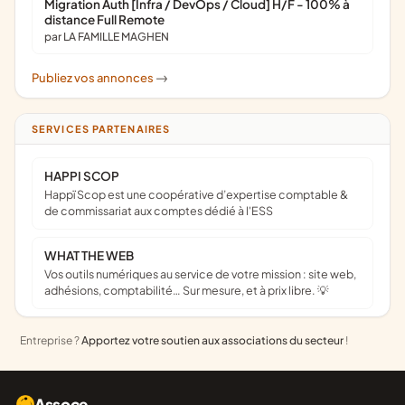
Migration Auth [Infra / DevOps / Cloud] H/F - 100% à
distance Full Remote
par LA FAMILLE MAGHEN
Publiez vos annonces
->
SERVICES PARTENAIRES
HAPPI SCOP
Happï Scop est une coopérative d’expertise comptable &
de commissariat aux comptes dédié à l'ESS
WHAT THE WEB
Vos outils numériques au service de votre mission : site web,
adhésions, comptabilité… Sur mesure, et à prix libre. 💡
Entreprise ?
Apportez votre soutien aux associations du secteur
!
Assoce