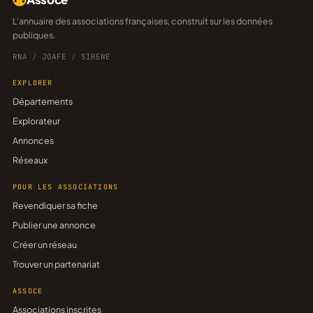
L'annuaire des associations françaises, construit sur les données
publiques.
RNA
/
JOAFE
/
SIRENE
EXPLORER
Départements
Explorateur
Annonces
Réseaux
POUR LES ASSOCIATIONS
Revendiquer sa fiche
Publier une annonce
Créer un réseau
Trouver un partenariat
ASSOCE
Associations inscrites