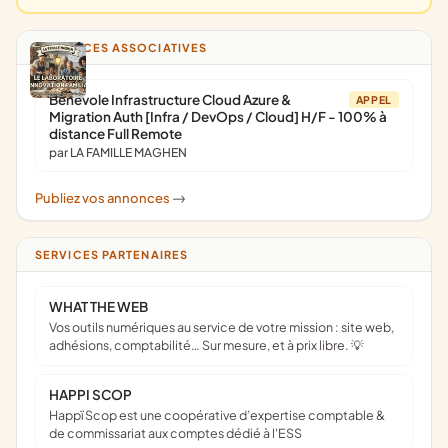
ANNONCES ASSOCIATIVES
Bénévole Infrastructure Cloud Azure &
APPEL
Migration Auth [Infra / DevOps / Cloud] H/F - 100% à
distance Full Remote
par LA FAMILLE MAGHEN
Publiez vos annonces
->
SERVICES PARTENAIRES
WHAT THE WEB
Vos outils numériques au service de votre mission : site web,
adhésions, comptabilité… Sur mesure, et à prix libre. 💡
HAPPI SCOP
Happï Scop est une coopérative d’expertise comptable &
de commissariat aux comptes dédié à l'ESS