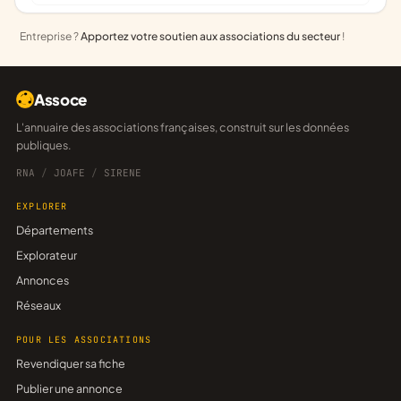
Entreprise ?
Apportez votre soutien aux associations du secteur
!
Assoce
L'annuaire des associations françaises, construit sur les données
publiques.
RNA
/
JOAFE
/
SIRENE
EXPLORER
Départements
Explorateur
Annonces
Réseaux
POUR LES ASSOCIATIONS
Revendiquer sa fiche
Publier une annonce