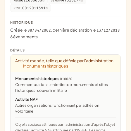
W012000056
449320274
RNA
SIREN
0012011391
HIST.
HISTORIQUE
Créée le
, dernière déclaration le
08/04/2002
13/12/2018
6 évènements
DÉTAILS
Activité menée, telle que définie par l'administration
Monuments historiques
Monuments historiques
010020
commémorations, entretien de monuments et sites
historiques, souvenir militaire
Activité NAF
Autres organisations fonctionnant par adhésion
volontaire
Objets sociaux attribués par l'administration d'après l'objet
déclaré ; activité NAF attribuée par l'INSEE. Les noms