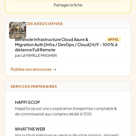
Partager la fiche
ANNONCES ASSOCIATIVES
Bénévole Infrastructure Cloud Azure &
APPEL
Migration Auth [Infra / DevOps / Cloud] H/F - 100% à
distance Full Remote
par LA FAMILLE MAGHEN
Publiez vos annonces
->
SERVICES PARTENAIRES
HAPPI SCOP
Happï Scop est une coopérative d’expertise comptable &
de commissariat aux comptes dédié à l'ESS
WHAT THE WEB
Vos outils numériques au service de votre mission : site web,