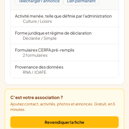
Télécharger l'annonce
Lien permanent
Activité menée, telle que définie par l'administration
Culture
Loisirs
/
Forme juridique et régime de déclaration
Déclarée
Simple
/
Formulaires CERFA pré-remplis
2 formulaires
Provenance des données
RNA
JOAFE
/
C'est votre association ?
Ajoutez contact, activités, photos et annonces. Gratuit, en 5
minutes.
Revendiquer la fiche