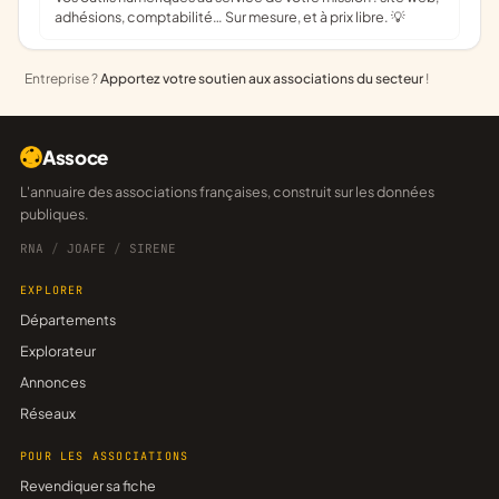
adhésions, comptabilité… Sur mesure, et à prix libre. 💡
Entreprise ?
Apportez votre soutien aux associations du secteur
!
Assoce
L'annuaire des associations françaises, construit sur les données
publiques.
RNA
/
JOAFE
/
SIRENE
EXPLORER
Départements
Explorateur
Annonces
Réseaux
POUR LES ASSOCIATIONS
Revendiquer sa fiche