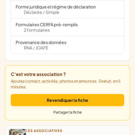
Forme juridique et régime de déclaration
Déclarée
Simple
/
Formulaires CERFA pré-remplis
2 formulaires
Provenance des données
RNA
JOAFE
/
C'est votre association ?
Ajoutez contact, activités, photos et annonces. Gratuit, en 5
minutes.
Revendiquer la fiche
Partager la fiche
ANNONCES ASSOCIATIVES