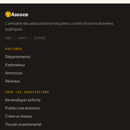
Assoce
L'annuaire des associations françaises, construit sur les données
publiques.
RNA
/
JOAFE
/
SIRENE
EXPLORER
Départements
Explorateur
Annonces
Réseaux
POUR LES ASSOCIATIONS
Revendiquer sa fiche
Publier une annonce
Créer un réseau
Trouver un partenariat