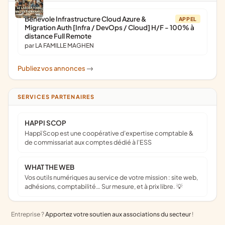
Bénévole Infrastructure Cloud Azure &
APPEL
Migration Auth [Infra / DevOps / Cloud] H/F - 100% à
distance Full Remote
par LA FAMILLE MAGHEN
Publiez vos annonces
->
SERVICES PARTENAIRES
HAPPI SCOP
Happï Scop est une coopérative d’expertise comptable &
de commissariat aux comptes dédié à l'ESS
WHAT THE WEB
Vos outils numériques au service de votre mission : site web,
adhésions, comptabilité… Sur mesure, et à prix libre. 💡
Entreprise ?
Apportez votre soutien aux associations du secteur
!