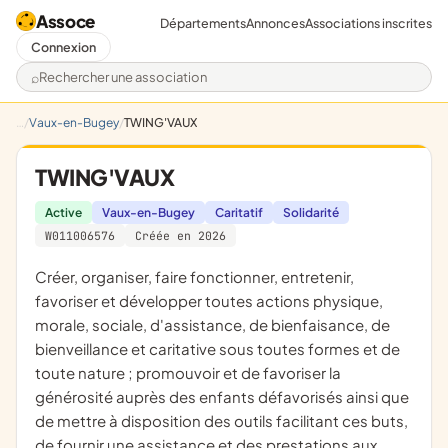
Assoce
Départements
Annonces
Associations inscrites
Connexion
Rechercher une association
Vaux-en-Bugey
TWING'VAUX
TWING'VAUX
Active
Vaux-en-Bugey
Caritatif
Solidarité
W011006576
Créée en 2026
créer, organiser, faire fonctionner, entretenir,
favoriser et développer toutes actions physique,
morale, sociale, d'assistance, de bienfaisance, de
bienveillance et caritative sous toutes formes et de
toute nature ; promouvoir et de favoriser la
générosité auprès des enfants défavorisés ainsi que
de mettre à disposition des outils facilitant ces buts,
de fournir une assistance et des prestations aux