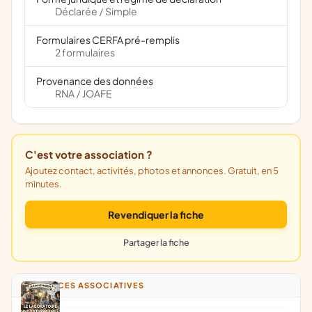
Déclarée
Simple
/
Formulaires CERFA pré-remplis
2 formulaires
Provenance des données
RNA
JOAFE
/
C'est votre association ?
Ajoutez contact, activités, photos et annonces. Gratuit, en 5
minutes.
Revendiquer la fiche
Partager la fiche
ANNONCES ASSOCIATIVES