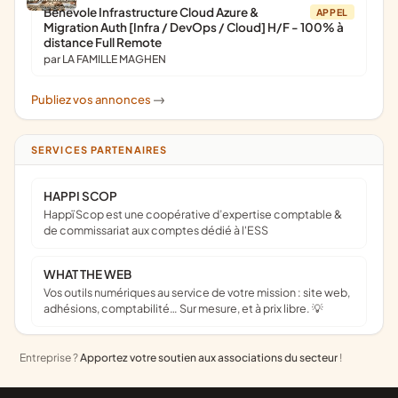
Bénévole Infrastructure Cloud Azure &
APPEL
Migration Auth [Infra / DevOps / Cloud] H/F - 100% à
distance Full Remote
par LA FAMILLE MAGHEN
Publiez vos annonces
->
SERVICES PARTENAIRES
HAPPI SCOP
Happï Scop est une coopérative d’expertise comptable &
de commissariat aux comptes dédié à l'ESS
WHAT THE WEB
Vos outils numériques au service de votre mission : site web,
adhésions, comptabilité… Sur mesure, et à prix libre. 💡
Entreprise ?
Apportez votre soutien aux associations du secteur
!