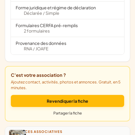
Forme juridique et régime de déclaration
Déclarée
Simple
/
Formulaires CERFA pré-remplis
2 formulaires
Provenance des données
RNA
JOAFE
/
C'est votre association ?
Ajoutez contact, activités, photos et annonces. Gratuit, en 5
minutes.
Revendiquer la fiche
Partager la fiche
ANNONCES ASSOCIATIVES