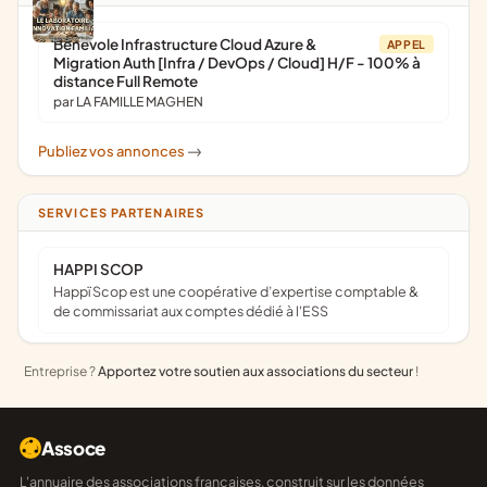
Bénévole Infrastructure Cloud Azure &
APPEL
Migration Auth [Infra / DevOps / Cloud] H/F - 100% à
distance Full Remote
par LA FAMILLE MAGHEN
Publiez vos annonces
->
SERVICES PARTENAIRES
HAPPI SCOP
Happï Scop est une coopérative d’expertise comptable &
de commissariat aux comptes dédié à l'ESS
Entreprise ?
Apportez votre soutien aux associations du secteur
!
Assoce
L'annuaire des associations françaises, construit sur les données