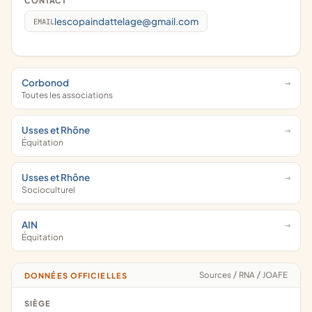
CONTACT
lescopaindattelage@gmail.com
EMAIL
Corbonod
Toutes les associations
Usses et Rhône
Équitation
Usses et Rhône
Socioculturel
AIN
Équitation
Sources
/
RNA
/
JOAFE
DONNÉES OFFICIELLES
SIÈGE