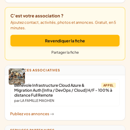
C'est votre association ?
Ajoutez contact, activités, photos et annonces. Gratuit, en 5
minutes.
Revendiquer la fiche
Partager la fiche
ANNONCES ASSOCIATIVES
Bénévole Infrastructure Cloud Azure &
APPEL
Migration Auth [Infra / DevOps / Cloud] H/F - 100% à
distance Full Remote
par LA FAMILLE MAGHEN
Publiez vos annonces
->