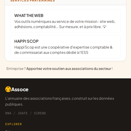
SERVICES PARTENAIRES
WHAT THE WEB
Vos outils numériques au service de votre mission : site web,
adhésions, comptabilité… Sur mesure, et à prix libre. 💡
HAPPI SCOP
Happï Scop est une coopérative d’expertise comptable &
de commissariat aux comptes dédié à l'ESS
Entreprise ?
Apportez votre soutien aux associations du secteur
!
Assoce
L'annuaire des associations françaises, construit sur les données
publiques.
RNA
/
JOAFE
/
SIRENE
EXPLORER