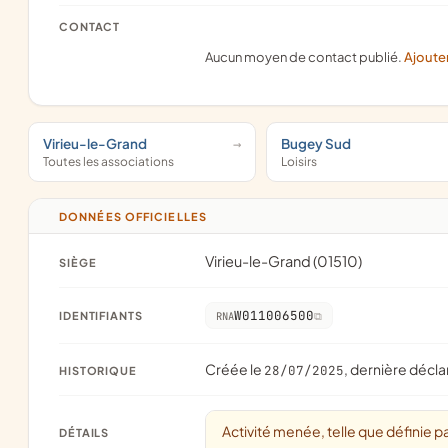
CONTACT
Aucun moyen de contact publié.
Ajoute
Virieu-le-Grand
Bugey Sud
Toutes les associations
Loisirs
DONNÉES OFFICIELLES
Virieu-le-Grand (01510)
SIÈGE
W011006500
IDENTIFIANTS
RNA
Créée le
, dernière décla
28/07/2025
HISTORIQUE
Activité menée, telle que définie pa
DÉTAILS