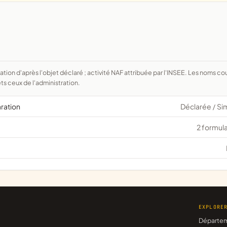
ts ceux de l'administration.
aration
Déclarée
Si
/
2 formula
EXPLORE
Départe