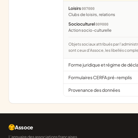
Loisirs
007000
clubs de loisirs, relations
Socioculturel
009000
action socio-culturelle
Objets sociaux attribués par l'administration d'après l'objet déclaré ; activité NAF attribuée par l'INSEE. Les noms courts
sont ceux d'Assoce, les libellés comple
Forme juridique et régime de décl
Formulaires CERFA pré-remplis
Provenance des données
Assoce
L'annuaire des associations françaises,