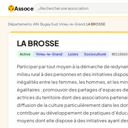
Assoce
Rechercher une association
Départements
AIN
Bugey Sud
Virieu-le-Grand
LA BROSSE
LA BROSSE
Active
Virieu-le-Grand
Loisirs
Socioculturel
W0110065
participer par tout moyen à la démarche de redynamisation des campagnes ; contribuer à rendre accessible le
milieu rural à des personnes et des initiatives dis
inégalités entre les femmes, les hommes, et les min
égalitaires ; promouvoir des partages d'espaces de t
actrices du territoire dont des associations partenai
diffusion de la culture particulièrement dans les doma
contribuer au développement de pratiques d'éducatio
moyens dont elle dispose à des initiatives ayant de