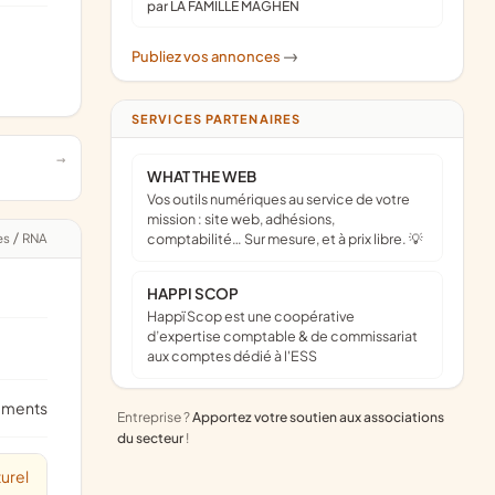
par LA FAMILLE MAGHEN
Publiez vos annonces
->
SERVICES PARTENAIRES
WHAT THE WEB
Vos outils numériques au service de votre
mission : site web, adhésions,
es
/
RNA
comptabilité… Sur mesure, et à prix libre. 💡
HAPPI SCOP
Happï Scop est une coopérative
d’expertise comptable & de commissariat
aux comptes dédié à l'ESS
ements
Entreprise ?
Apportez votre soutien aux associations
du secteur
!
urel