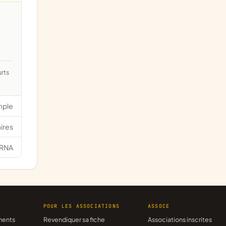
mple
ires
RNA
R
POUR LES ASSOCIATIONS
ASSOCE
ments
Revendiquer sa fiche
Associations inscrites