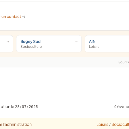
r un contact
->
Bugey Sud
AIN
Socioculturel
Loisirs
Sourc
ration le
4 évèn
28/07/2025
r l'administration
Loisirs
Sociocult
/