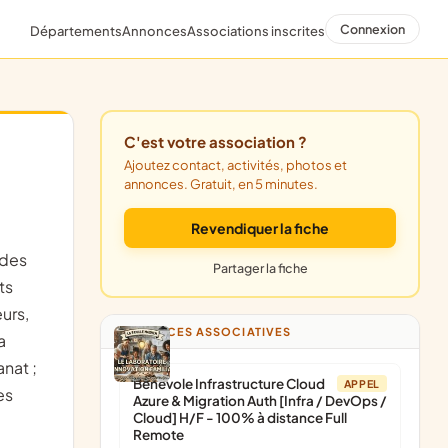
Connexion
Départements
Annonces
Associations inscrites
C'est votre association ?
Ajoutez contact, activités, photos et
annonces. Gratuit, en 5 minutes.
Revendiquer la fiche
 des
Partager la fiche
ts
urs,
ANNONCES ASSOCIATIVES
a
anat ;
Bénévole Infrastructure Cloud
APPEL
es
Azure & Migration Auth [Infra / DevOps /
Cloud] H/F - 100% à distance Full
Remote