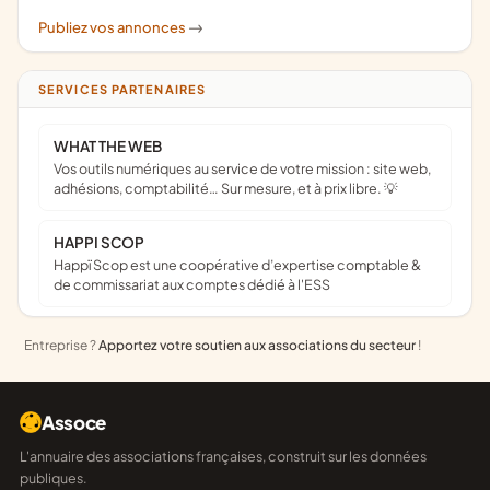
Publiez vos annonces
->
SERVICES PARTENAIRES
WHAT THE WEB
Vos outils numériques au service de votre mission : site web,
adhésions, comptabilité… Sur mesure, et à prix libre. 💡
HAPPI SCOP
Happï Scop est une coopérative d’expertise comptable &
de commissariat aux comptes dédié à l'ESS
Entreprise ?
Apportez votre soutien aux associations du secteur
!
Assoce
L'annuaire des associations françaises, construit sur les données
publiques.