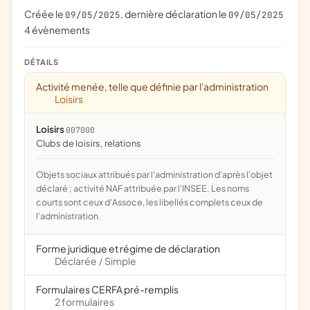
Créée le
, dernière déclaration le
09/05/2025
09/05/2025
4 évènements
DÉTAILS
Activité menée, telle que définie par l'administration
Loisirs
Loisirs
007000
clubs de loisirs, relations
Objets sociaux attribués par l'administration d'après l'objet
déclaré ; activité NAF attribuée par l'INSEE. Les noms
courts sont ceux d'Assoce, les libellés complets ceux de
l'administration.
Forme juridique et régime de déclaration
Déclarée
Simple
/
Formulaires CERFA pré-remplis
2 formulaires