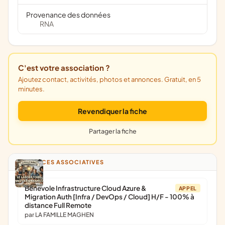
Provenance des données
RNA
C'est votre association ?
Ajoutez contact, activités, photos et annonces. Gratuit, en 5
minutes.
Revendiquer la fiche
Partager la fiche
ANNONCES ASSOCIATIVES
Bénévole Infrastructure Cloud Azure &
APPEL
Migration Auth [Infra / DevOps / Cloud] H/F - 100% à
distance Full Remote
par LA FAMILLE MAGHEN