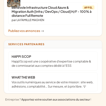
Bénévole Infrastructure Cloud Azure &
APPEL
Migration Auth [Infra / DevOps / Cloud] H/F - 100% à
distance Full Remote
par LA FAMILLE MAGHEN
Publiez vos annonces
->
SERVICES PARTENAIRES
HAPPI SCOP
Happï Scop est une coopérative d’expertise comptable &
de commissariat aux comptes dédié à l'ESS
WHAT THE WEB
Vos outils numériques au service de votre mission : site web,
adhésions, comptabilité… Sur mesure, et à prix libre. 💡
Entreprise ?
Apportez votre soutien aux associations du secteur
!