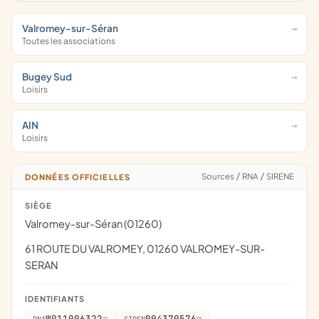
Valromey-sur-Séran
Toutes les associations
Bugey Sud
Loisirs
AIN
Loisirs
Sources
/
RNA
/
SIRENE
DONNÉES OFFICIELLES
SIÈGE
Valromey-sur-Séran (01260)
61 ROUTE DU VALROMEY, 01260 VALROMEY-SUR-
SERAN
IDENTIFIANTS
W011006322
994379576
RNA
SIREN