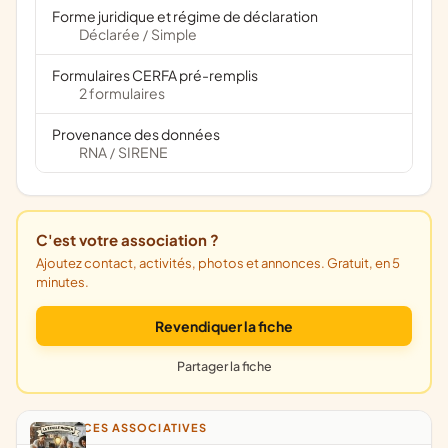
Forme juridique et régime de déclaration
Déclarée
Simple
/
Formulaires CERFA pré-remplis
2 formulaires
Provenance des données
RNA
SIRENE
/
C'est votre association ?
Ajoutez contact, activités, photos et annonces. Gratuit, en 5
minutes.
Revendiquer la fiche
Partager la fiche
ANNONCES ASSOCIATIVES