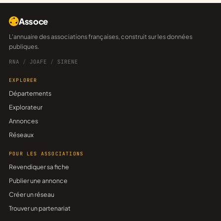
Assoce
L'annuaire des associations françaises, construit sur les données
publiques.
RNA
/
JOAFE
/
SIRENE
EXPLORER
Départements
Explorateur
Annonces
Réseaux
POUR LES ASSOCIATIONS
Revendiquer sa fiche
Publier une annonce
Créer un réseau
Trouver un partenariat