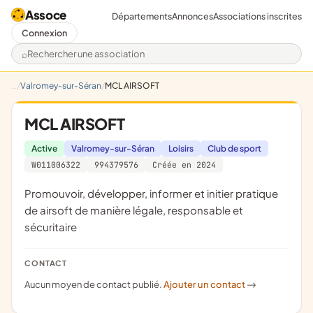
Assoce
Départements
Annonces
Associations inscrites
Connexion
Rechercher une association
Valromey-sur-Séran
MCL AIRSOFT
MCL AIRSOFT
Active
Valromey-sur-Séran
Loisirs
Club de sport
W011006322
994379576
Créée en 2024
promouvoir, développer, informer et initier pratique
de airsoft de manière légale, responsable et
sécuritaire
CONTACT
Aucun moyen de contact publié.
Ajouter un contact
->