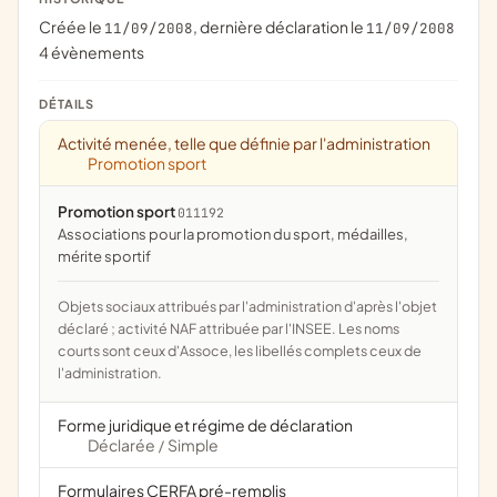
Créée le
, dernière déclaration le
11/09/2008
11/09/2008
4 évènements
DÉTAILS
Activité menée, telle que définie par l'administration
Promotion sport
Promotion sport
011192
associations pour la promotion du sport, médailles,
mérite sportif
Objets sociaux attribués par l'administration d'après l'objet
déclaré ; activité NAF attribuée par l'INSEE. Les noms
courts sont ceux d'Assoce, les libellés complets ceux de
l'administration.
Forme juridique et régime de déclaration
Déclarée
Simple
/
Formulaires CERFA pré-remplis