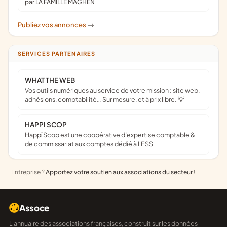
par LA FAMILLE MAGHEN
Publiez vos annonces
->
SERVICES PARTENAIRES
WHAT THE WEB
Vos outils numériques au service de votre mission : site web,
adhésions, comptabilité… Sur mesure, et à prix libre. 💡
HAPPI SCOP
Happï Scop est une coopérative d’expertise comptable &
de commissariat aux comptes dédié à l'ESS
Entreprise ?
Apportez votre soutien aux associations du secteur
!
Assoce
L'annuaire des associations françaises, construit sur les données