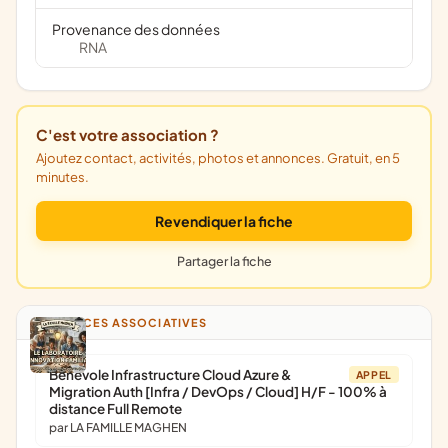
Provenance des données
RNA
C'est votre association ?
Ajoutez contact, activités, photos et annonces. Gratuit, en 5
minutes.
Revendiquer la fiche
Partager la fiche
ANNONCES ASSOCIATIVES
Bénévole Infrastructure Cloud Azure &
APPEL
Migration Auth [Infra / DevOps / Cloud] H/F - 100% à
distance Full Remote
par LA FAMILLE MAGHEN