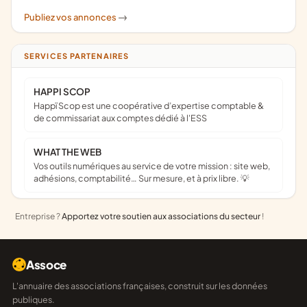
Publiez vos annonces
->
SERVICES PARTENAIRES
HAPPI SCOP
Happï Scop est une coopérative d’expertise comptable &
de commissariat aux comptes dédié à l'ESS
WHAT THE WEB
Vos outils numériques au service de votre mission : site web,
adhésions, comptabilité… Sur mesure, et à prix libre. 💡
Entreprise ?
Apportez votre soutien aux associations du secteur
!
Assoce
L'annuaire des associations françaises, construit sur les données
publiques.