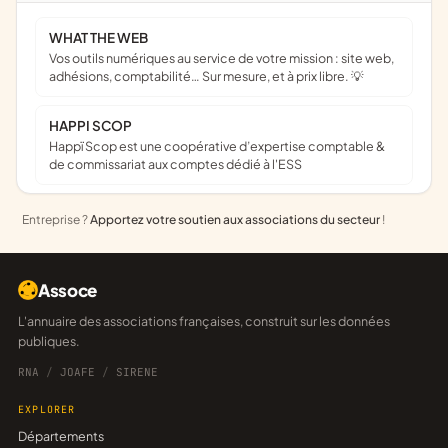
WHAT THE WEB
Vos outils numériques au service de votre mission : site web,
adhésions, comptabilité… Sur mesure, et à prix libre. 💡
HAPPI SCOP
Happï Scop est une coopérative d’expertise comptable &
de commissariat aux comptes dédié à l'ESS
Entreprise ?
Apportez votre soutien aux associations du secteur
!
Assoce
L'annuaire des associations françaises, construit sur les données
publiques.
RNA
/
JOAFE
/
SIRENE
EXPLORER
Départements