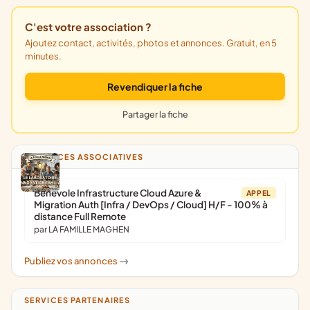
C'est votre association ?
Ajoutez contact, activités, photos et annonces. Gratuit, en 5
minutes.
Revendiquer la fiche
Partager la fiche
ANNONCES ASSOCIATIVES
Bénévole Infrastructure Cloud Azure &
APPEL
Migration Auth [Infra / DevOps / Cloud] H/F - 100% à
distance Full Remote
par LA FAMILLE MAGHEN
Publiez vos annonces
->
SERVICES PARTENAIRES