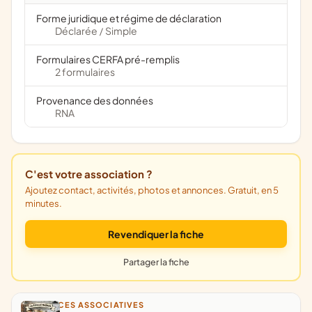
Forme juridique et régime de déclaration
Déclarée
Simple
/
Formulaires CERFA pré-remplis
2 formulaires
Provenance des données
RNA
C'est votre association ?
Ajoutez contact, activités, photos et annonces. Gratuit, en 5
minutes.
Revendiquer la fiche
Partager la fiche
ANNONCES ASSOCIATIVES