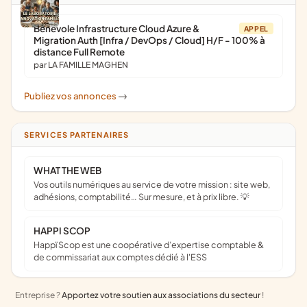
Bénévole Infrastructure Cloud Azure &
APPEL
Migration Auth [Infra / DevOps / Cloud] H/F - 100% à
distance Full Remote
par LA FAMILLE MAGHEN
Publiez vos annonces
->
SERVICES PARTENAIRES
WHAT THE WEB
Vos outils numériques au service de votre mission : site web,
adhésions, comptabilité… Sur mesure, et à prix libre. 💡
HAPPI SCOP
Happï Scop est une coopérative d’expertise comptable &
de commissariat aux comptes dédié à l'ESS
Entreprise ?
Apportez votre soutien aux associations du secteur
!