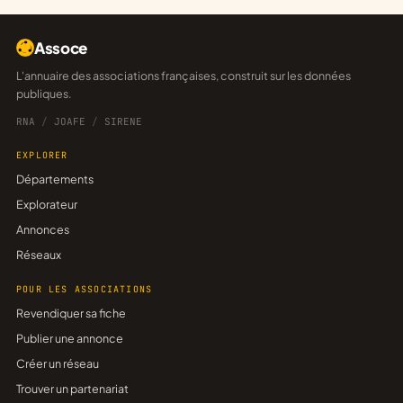
Assoce
L'annuaire des associations françaises, construit sur les données
publiques.
RNA
/
JOAFE
/
SIRENE
EXPLORER
Départements
Explorateur
Annonces
Réseaux
POUR LES ASSOCIATIONS
Revendiquer sa fiche
Publier une annonce
Créer un réseau
Trouver un partenariat