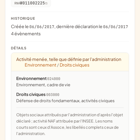
W011002225
RNA
HISTORIQUE
Créée le
, dernière déclaration le
06/06/2017
06/06/2017
4 évènements
DÉTAILS
Activité menée, telle que définie par l'administration
Environnement
Droits civiques
/
Environnement
024000
Environnement, cadre de vie
Droits civiques
003000
défense de droits fondamentaux, activités civiques
Objets sociaux attribués par l'administration d'après l'objet
déclaré ; activité NAF attribuée par l'INSEE. Les noms
courts sont ceux d'Assoce, les libellés complets ceux de
l'administration.